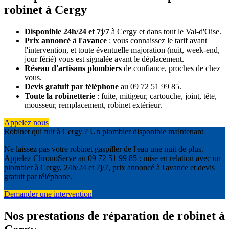
robinet à Cergy
Disponible 24h/24 et 7j/7
à Cergy et dans tout le Val-d'Oise.
Prix annoncé à l'avance
: vous connaissez le tarif avant
l'intervention, et toute éventuelle majoration (nuit, week-end,
jour férié) vous est signalée avant le déplacement.
Réseau d'artisans plombiers
de confiance, proches de chez
vous.
Devis gratuit par téléphone
au 09 72 51 99 85.
Toute la robinetterie
: fuite, mitigeur, cartouche, joint, tête,
mousseur, remplacement, robinet extérieur.
Appelez nous
Robinet qui fuit à Cergy ? Un plombier disponible maintenant
Ne laissez pas votre robinet gaspiller de l'eau une nuit de plus.
Appelez ChronoServe au 09 72 51 99 85 : mise en relation avec un
plombier à Cergy, 24h/24 et 7j/7, prix annoncé à l'avance et devis
gratuit par téléphone.
Demander une intervention
Nos prestations de réparation de robinet à