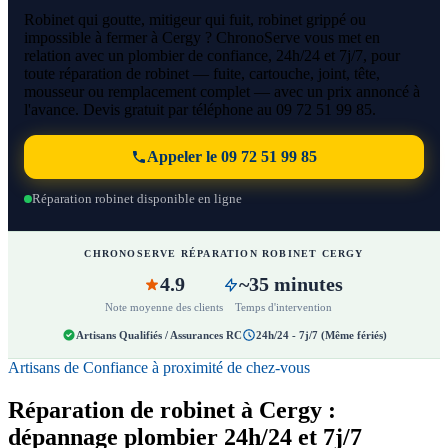
Robinet qui goutte, mitigeur qui fuit, robinet grippé ou
impossible à fermer à Cergy ? ChronoServe vous met en
relation avec un plombier de confiance, 24h/24 et 7j/7, pour
toute réparation de robinet — fuite, cartouche, joint, tête,
mousseur ou remplacement complet — avec un prix annoncé à
l'avance. Devis gratuit par téléphone au 09 72 51 99 85.
Appeler le 09 72 51 99 85
Réparation robinet disponible en ligne
CHRONOSERVE RÉPARATION ROBINET CERGY
4.9
~35 minutes
Note moyenne des clients
Temps d'intervention
Artisans Qualifiés / Assurances RC
24h/24 - 7j/7 (Même fériés)
Artisans de Confiance à proximité de chez-vous
Réparation de robinet à Cergy :
dépannage plombier 24h/24 et 7j/7