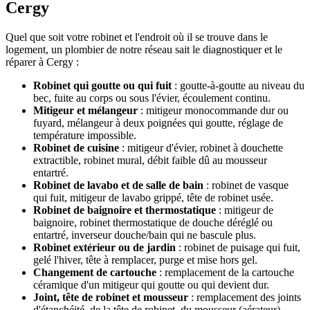
Cergy
Quel que soit votre robinet et l'endroit où il se trouve dans le
logement, un plombier de notre réseau sait le diagnostiquer et le
réparer à Cergy :
Robinet qui goutte ou qui fuit
: goutte-à-goutte au niveau du
bec, fuite au corps ou sous l'évier, écoulement continu.
Mitigeur et mélangeur
: mitigeur monocommande dur ou
fuyard, mélangeur à deux poignées qui goutte, réglage de
température impossible.
Robinet de cuisine
: mitigeur d'évier, robinet à douchette
extractible, robinet mural, débit faible dû au mousseur
entartré.
Robinet de lavabo et de salle de bain
: robinet de vasque
qui fuit, mitigeur de lavabo grippé, tête de robinet usée.
Robinet de baignoire et thermostatique
: mitigeur de
baignoire, robinet thermostatique de douche déréglé ou
entartré, inverseur douche/bain qui ne bascule plus.
Robinet extérieur ou de jardin
: robinet de puisage qui fuit,
gelé l'hiver, tête à remplacer, purge et mise hors gel.
Changement de cartouche
: remplacement de la cartouche
céramique d'un mitigeur qui goutte ou qui devient dur.
Joint, tête de robinet et mousseur
: remplacement des joints
d'étanchéité, de la tête de robinet, du mousseur (aérateur)