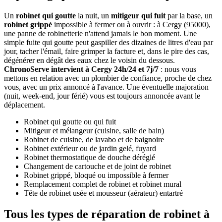
Un
robinet qui goutte
la nuit, un
mitigeur qui fuit
par la base, un
robinet grippé
impossible à fermer ou à ouvrir : à Cergy (95000),
une panne de robinetterie n'attend jamais le bon moment. Une
simple fuite qui goutte peut gaspiller des dizaines de litres d'eau par
jour, tacher l'émail, faire grimper la facture et, dans le pire des cas,
dégénérer en dégât des eaux chez le voisin du dessous.
ChronoServe intervient à Cergy 24h/24 et 7j/7
: nous vous
mettons en relation avec un plombier de confiance, proche de chez
vous, avec un prix annoncé à l'avance. Une éventuelle majoration
(nuit, week-end, jour férié) vous est toujours annoncée avant le
déplacement.
Robinet qui goutte ou qui fuit
Mitigeur et mélangeur (cuisine, salle de bain)
Robinet de cuisine, de lavabo et de baignoire
Robinet extérieur ou de jardin gelé, fuyard
Robinet thermostatique de douche déréglé
Changement de cartouche et de joint de robinet
Robinet grippé, bloqué ou impossible à fermer
Remplacement complet de robinet et robinet mural
Tête de robinet usée et mousseur (aérateur) entartré
Tous les types de réparation de robinet à