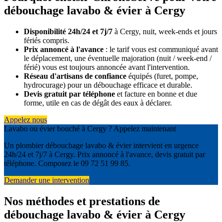
débouchage lavabo & évier à Cergy
Disponibilité 24h/24 et 7j/7
à Cergy, nuit, week-ends et jours
fériés compris.
Prix annoncé à l'avance
: le tarif vous est communiqué avant
le déplacement, une éventuelle majoration (nuit / week-end /
férié) vous est toujours annoncée avant l'intervention.
Réseau d'artisans de confiance
équipés (furet, pompe,
hydrocurage) pour un débouchage efficace et durable.
Devis gratuit par téléphone
et facture en bonne et due
forme, utile en cas de dégât des eaux à déclarer.
Appelez nous
Lavabo ou évier bouché à Cergy ? Appelez maintenant
Un plombier débouchage lavabo & évier intervient en urgence
24h/24 et 7j/7 à Cergy. Prix annoncé à l'avance, devis gratuit par
téléphone. Composez le 09 72 51 99 85.
Demander une intervention
Nos méthodes et prestations de
débouchage lavabo & évier à Cergy