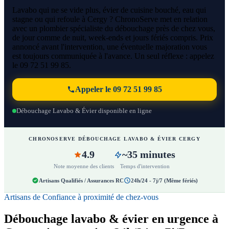
Lavabo qui ne se vide plus, évier de cuisine bouché, eau qui
stagne ou qui refoule à Cergy ? ChronoServe met en relation
avec un plombier spécialiste du débouchage près de chez vous,
de jour comme de nuit, week-ends et jours fériés compris. Prix
annoncé avant l'intervention, une éventuelle majoration vous
est toujours communiquée à l'avance. Un seul réflexe : appelez
le 09 72 51 99 85.
Appeler le 09 72 51 99 85
Débouchage Lavabo & Évier disponible en ligne
CHRONOSERVE DÉBOUCHAGE LAVABO & ÉVIER CERGY
4.9
~35 minutes
Note moyenne des clients
Temps d'intervention
Artisans Qualifiés / Assurances RC
24h/24 - 7j/7 (Même fériés)
Artisans de Confiance à proximité de chez-vous
Débouchage lavabo & évier en urgence à