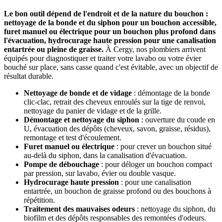
Le bon outil dépend de l'endroit et de la nature du bouchon :
nettoyage de la bonde et du siphon pour un bouchon accessible,
furet manuel ou électrique pour un bouchon plus profond dans
l'évacuation, hydrocurage haute pression pour une canalisation
entartrée ou pleine de graisse.
À Cergy, nos plombiers arrivent
équipés pour diagnostiquer et traiter votre lavabo ou votre évier
bouché sur place, sans casse quand c'est évitable, avec un objectif de
résultat durable.
Nettoyage de bonde et de vidage
: démontage de la bonde
clic-clac, retrait des cheveux enroulés sur la tige de renvoi,
nettoyage du panier de vidage et de la grille.
Démontage et nettoyage du siphon
: ouverture du coude en
U, évacuation des dépôts (cheveux, savon, graisse, résidus),
remontage et test d'écoulement.
Furet manuel ou électrique
: pour crever un bouchon situé
au-delà du siphon, dans la canalisation d'évacuation.
Pompe de débouchage
: pour déloger un bouchon compact
par pression, sur lavabo, évier ou double vasque.
Hydrocurage haute pression
: pour une canalisation
entartrée, un bouchon de graisse profond ou des bouchons à
répétition.
Traitement des mauvaises odeurs
: nettoyage du siphon, du
biofilm et des dépôts responsables des remontées d'odeurs.