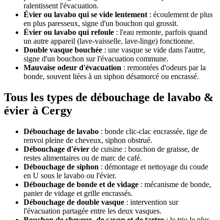
ralentissent l'évacuation.
Évier ou lavabo qui se vide lentement
: écoulement de plus
en plus paresseux, signe d'un bouchon qui grossit.
Évier ou lavabo qui refoule
: l'eau remonte, parfois quand
un autre appareil (lave-vaisselle, lave-linge) fonctionne.
Double vasque bouchée
: une vasque se vide dans l'autre,
signe d'un bouchon sur l'évacuation commune.
Mauvaise odeur d'évacuation
: remontées d'odeurs par la
bonde, souvent liées à un siphon désamorcé ou encrassé.
Tous les types de débouchage de lavabo &
évier à Cergy
Débouchage de lavabo
: bonde clic-clac encrassée, tige de
renvoi pleine de cheveux, siphon obstrué.
Débouchage d'évier
de cuisine : bouchon de graisse, de
restes alimentaires ou de marc de café.
Débouchage de siphon
: démontage et nettoyage du coude
en U sous le lavabo ou l'évier.
Débouchage de bonde et de vidage
: mécanisme de bonde,
panier de vidage et grille encrassés.
Débouchage de double vasque
: intervention sur
l'évacuation partagée entre les deux vasques.
Bouchon de cheveux, de savon et de tartre
: le trio le plus