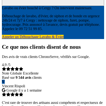
Lavabo ou évier bouché à Cergy ? On intervient maintenant.
Débouchage de lavabo, d'évier, de siphon et de bonde en urgence
24h/24 et 7j/7 à Cergy : nettoyage de siphon, furet, pompe,
hydrocurage. Prix annoncé à l'avance, devis gratuit par téléphone.
Appelez le 09 72 51 99 85.
Appeler un Débouchage Lavabo & Évier
Ce que nos clients disent de nous
Des avis de vrais clients ChronoServe, vérifiés sur Google.
4,9
/5
Note Globale Excellente
Basé sur
9 544 avis
clients
V
Vincent Rispoli
Google
il y a 1 semaine
C'est rare de trouver des artisans aussi compétents et respectueux de