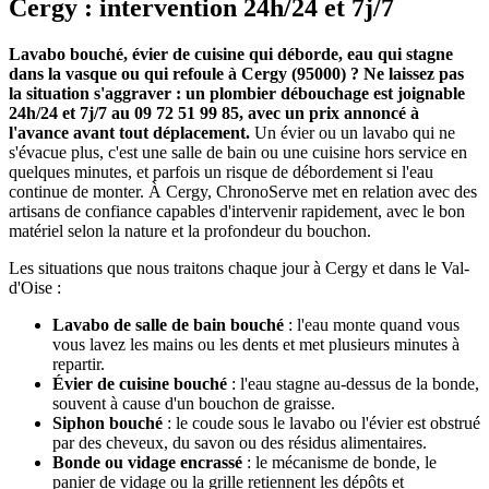
Cergy : intervention 24h/24 et 7j/7
Lavabo bouché, évier de cuisine qui déborde, eau qui stagne
dans la vasque ou qui refoule à Cergy (95000) ? Ne laissez pas
la situation s'aggraver : un plombier débouchage est joignable
24h/24 et 7j/7 au 09 72 51 99 85, avec un prix annoncé à
l'avance avant tout déplacement.
Un évier ou un lavabo qui ne
s'évacue plus, c'est une salle de bain ou une cuisine hors service en
quelques minutes, et parfois un risque de débordement si l'eau
continue de monter. À Cergy, ChronoServe met en relation avec des
artisans de confiance capables d'intervenir rapidement, avec le bon
matériel selon la nature et la profondeur du bouchon.
Les situations que nous traitons chaque jour à Cergy et dans le Val-
d'Oise :
Lavabo de salle de bain bouché
: l'eau monte quand vous
vous lavez les mains ou les dents et met plusieurs minutes à
repartir.
Évier de cuisine bouché
: l'eau stagne au-dessus de la bonde,
souvent à cause d'un bouchon de graisse.
Siphon bouché
: le coude sous le lavabo ou l'évier est obstrué
par des cheveux, du savon ou des résidus alimentaires.
Bonde ou vidage encrassé
: le mécanisme de bonde, le
panier de vidage ou la grille retiennent les dépôts et