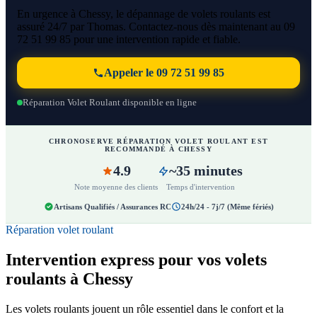
En urgence à Chessy, le dépannage de volets roulants est
assuré 24/7 par Thomas. Contactez-nous dès maintenant au 09
72 51 99 85 pour une intervention rapide et fiable.
Appeler le 09 72 51 99 85
Réparation Volet Roulant disponible en ligne
CHRONOSERVE RÉPARATION VOLET ROULANT EST
RECOMMANDÉ À CHESSY
4.9
~35 minutes
Note moyenne des clients
Temps d'intervention
Artisans Qualifiés / Assurances RC
24h/24 - 7j/7 (Même fériés)
Réparation volet roulant
Intervention express pour vos volets
roulants à Chessy
Les volets roulants jouent un rôle essentiel dans le confort et la