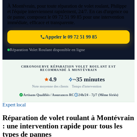
À Montévrain, pour toute réparation de volet roulant, Philippe
et l'équipe interviennent rapidement, 24/7. En cas d'urgence ou
de panne, composez le 09 72 51 99 85 pour une intervention
immédiate, efficace et transparente.
Appeler le 09 72 51 99 85
Réparation Volet Roulant disponible en ligne
CHRONOSERVE RÉPARATION VOLET ROULANT EST
RECOMMANDÉ À MONTÉVRAIN
4.9
~35 minutes
Note moyenne des clients
Temps d'intervention
Artisans Qualifiés / Assurances RC
24h/24 - 7j/7 (Même fériés)
Expert local
Réparation de volet roulant à Montévrain
: une intervention rapide pour tous les
types de pannes