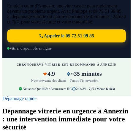
En plein cœur d'Annezin, une vitre cassée peut rapidement
devenir un problème urgent. Avec Philippe et 09 72 51 99 85,
le dépannage vitrerie est assuré en moins de 45 minutes, 24h/24
et 7j/7, pour votre sécurité et votre tranquillité.
Appeler le 09 72 51 99 85
Vitrier disponible en ligne
CHRONOSERVE VITRIER EST RECOMMANDÉ À ANNEZIN
4.9
~35 minutes
Note moyenne des clients
Temps d'intervention
Artisans Qualifiés / Assurances RC
24h/24 - 7j/7 (Même fériés)
Dépannage rapide
Dépannage vitrerie en urgence à Annezin
: une intervention immédiate pour votre
sécurité