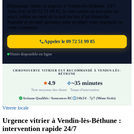
Dépannage vitrier en urgence à Vendin-lès-Béthune, 24/7.
Avec Eric et 09 72 51 99 85, la vitre cassée ne sera plus un
souci, même au cœur de la nuit ou lors d’un dimanche.
Rapidité et sécurité garanties pour protéger votre logement ou
votre commerce.
Appeler le 09 72 51 99 85
Vitrier disponible en ligne
CHRONOSERVE VITRIER EST RECOMMANDÉ À VENDIN-LÈS-
BÉTHUNE
4.9
~35 minutes
Note moyenne des clients
Temps d'intervention
Artisans Qualifiés / Assurances RC
24h/24 - 7j/7 (Même fériés)
Vitrerie locale
Urgence vitrier à Vendin-lès-Béthune :
intervention rapide 24/7