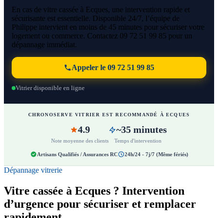
En cas de vitre cassée à Ecques, une intervention rapide et
sécurisante est essentielle. Disponible 24/7, l’équipe de
Philippe intervient en moins de 45 minutes pour sécuriser votre
logement ou commerce. Contactez 09 72 51 99 85 pour un
dépannage immédiat.
Appeler le 09 72 51 99 85
Vitrier disponible en ligne
CHRONOSERVE VITRIER EST RECOMMANDÉ À ECQUES
4.9
~35 minutes
Note moyenne des clients
Temps d'intervention
Artisans Qualifiés / Assurances RC
24h/24 - 7j/7 (Même fériés)
Dépannage vitrerie
Vitre cassée à Ecques ? Intervention
d’urgence pour sécuriser et remplacer
rapidement