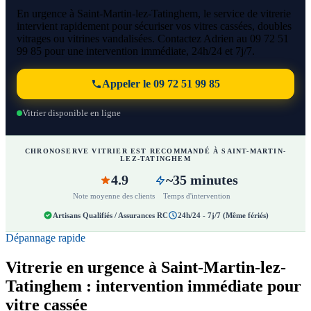
En urgence à Saint-Martin-lez-Tatinghem, le service de vitrerie
intervient rapidement pour sécuriser vos vitres cassées, doubles
vitrages ou vitrines vandalisées. Contactez Adrien au 09 72 51
99 85 pour une intervention immédiate, 24h/24 et 7j/7.
Appeler le 09 72 51 99 85
Vitrier disponible en ligne
CHRONOSERVE VITRIER EST RECOMMANDÉ À SAINT-MARTIN-
LEZ-TATINGHEM
4.9
~35 minutes
Note moyenne des clients
Temps d'intervention
Artisans Qualifiés / Assurances RC
24h/24 - 7j/7 (Même fériés)
Dépannage rapide
Vitrerie en urgence à Saint-Martin-lez-
Tatinghem : intervention immédiate pour
vitre cassée