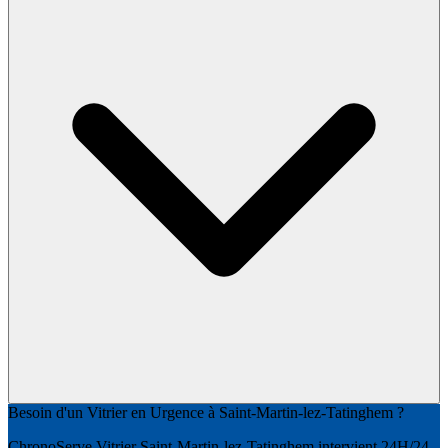
Besoin d'un Vitrier en Urgence à Saint-Martin-lez-Tatinghem ?
ChronoServe Vitrier Saint-Martin-lez-Tatinghem intervient 24H/24