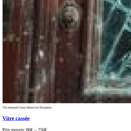
Très demandé à Saint-Martin-lez-Tatinghem
Vitre cassée
Prix moyen:
80€ – 250€