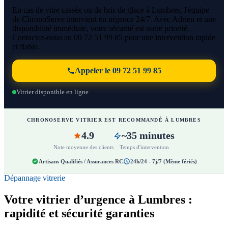
En cas de vitre cassée ou de bris de glace à Lumbres, l'équipe
de ChronoServe intervient en urgence 24/7. Avec Adrien et une
disponibilité immédiate, votre sécurité est notre priorité.
Contactez-nous au 09 72 51 99 85 pour une intervention rapide
et fiable.
Appeler le 09 72 51 99 85
Vitrier disponible en ligne
CHRONOSERVE VITRIER EST RECOMMANDÉ À LUMBRES
4.9
~35 minutes
Note moyenne des clients
Temps d'intervention
Artisans Qualifiés / Assurances RC
24h/24 - 7j/7 (Même fériés)
Dépannage vitrerie
Votre vitrier d’urgence à Lumbres :
rapidité et sécurité garanties