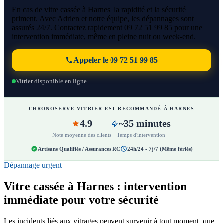
En cas de vitre cassée à Harnes, la rapidité et la sécurité
priment. Avec Adrien et notre équipe, les dépannages sont
assurés 24/7. Contactez rapidement 09 72 51 99 85 pour une
intervention immédiate, même en pleine nuit ou week-end.
Appeler le 09 72 51 99 85
Vitrier disponible en ligne
CHRONOSERVE VITRIER EST RECOMMANDÉ À HARNES
4.9
~35 minutes
Note moyenne des clients
Temps d'intervention
Artisans Qualifiés / Assurances RC
24h/24 - 7j/7 (Même fériés)
Dépannage urgent
Vitre cassée à Harnes : intervention
immédiate pour votre sécurité
Les incidents liés aux vitrages peuvent survenir à tout moment, que