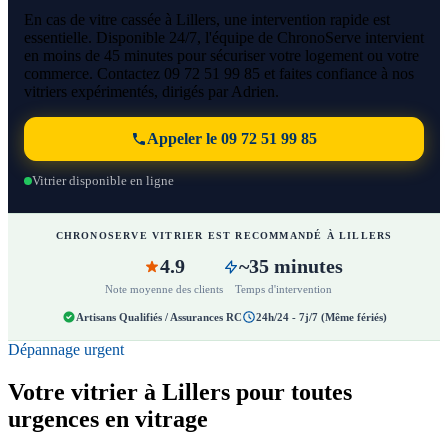
En cas de vitre cassée à Lillers, une intervention rapide est
essentielle. Disponible 24/7, l'équipe de ChronoServe intervient
en moins de 45 minutes pour sécuriser votre logement ou votre
commerce. Contactez 09 72 51 99 85 et faites confiance à nos
vitriers expérimentés, dirigés par Adrien.
Appeler le 09 72 51 99 85
Vitrier disponible en ligne
CHRONOSERVE VITRIER EST RECOMMANDÉ À LILLERS
4.9
~35 minutes
Note moyenne des clients
Temps d'intervention
Artisans Qualifiés / Assurances RC
24h/24 - 7j/7 (Même fériés)
Dépannage urgent
Votre vitrier à Lillers pour toutes
urgences en vitrage