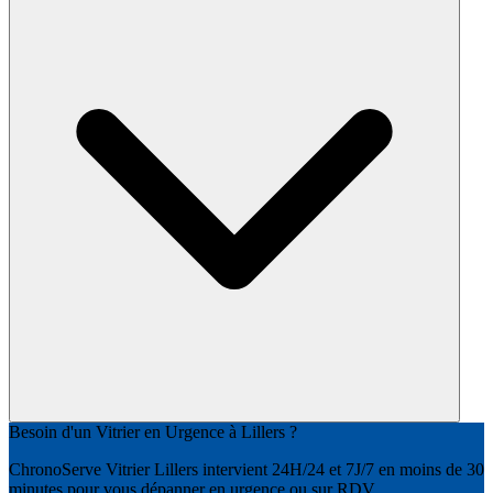
Besoin d'un Vitrier en Urgence à Lillers ?
ChronoServe Vitrier Lillers intervient 24H/24 et 7J/7 en moins de 30
minutes pour vous dépanner en urgence ou sur RDV.