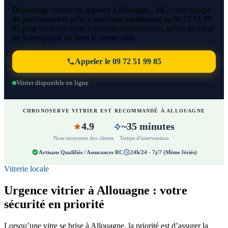
Dépannage vitrerie en urgence à Allouagne, 24/7 : une équipe
de professionnels prête à intervenir rapidement au 09 72 51 99
85 pour sécuriser votre logement ou commerce, même au cœur
de la campagne ou dans le centre-ville.
Appeler le 09 72 51 99 85
Vitrier disponible en ligne
CHRONOSERVE VITRIER EST RECOMMANDÉ À ALLOUAGNE
4.9
~35 minutes
Note moyenne des clients
Temps d'intervention
Artisans Qualifiés / Assurances RC
24h/24 - 7j/7 (Même fériés)
Vitrerie locale
Urgence vitrier à Allouagne : votre
sécurité en priorité
Lorsqu’une vitre se brise à Allouagne, la priorité est d’assurer la