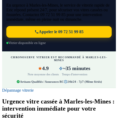
En urgence à Marles-les-Mines, le service de vitrerie rapide de
Eric répond présent 24/7, pour sécuriser vos vitres cassées ou
fissurées. Contactez 09 72 51 99 85 pour une intervention
immédiate, même en pleine nuit ou dimanche.
Appeler le 09 72 51 99 85
Vitrier disponible en ligne
CHRONOSERVE VITRIER EST RECOMMANDÉ À MARLES-LES-
MINES
4.9
~35 minutes
Note moyenne des clients
Temps d'intervention
Artisans Qualifiés / Assurances RC
24h/24 - 7j/7 (Même fériés)
Dépannage vitrerie
Urgence vitre cassée à Marles-les-Mines :
intervention immédiate pour votre
sécurité