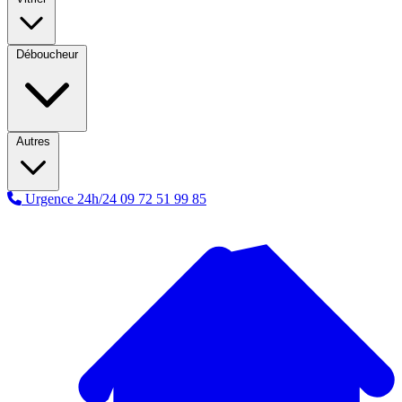
Déboucheur
Autres
Urgence 24h/24
09 72 51 99 85
A