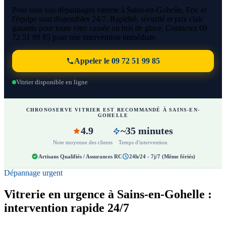
Pour tous vos dépannages vitrerie à Sains-en-Gohelle, Eric et
l'équipe sont disponibles 24/7. Rapidité, sécurité et prix clair
garantis pour toute vitre cassée ou bris de glace. Contactez 09
72 51 99 85 pour une intervention immédiate.
Appeler le 09 72 51 99 85
Vitrier disponible en ligne
CHRONOSERVE VITRIER EST RECOMMANDÉ À SAINS-EN-
GOHELLE
4.9
~35 minutes
Note moyenne des clients
Temps d'intervention
Artisans Qualifiés / Assurances RC
24h/24 - 7j/7 (Même fériés)
Dépannage urgent
Vitrerie en urgence à Sains-en-Gohelle :
intervention rapide 24/7