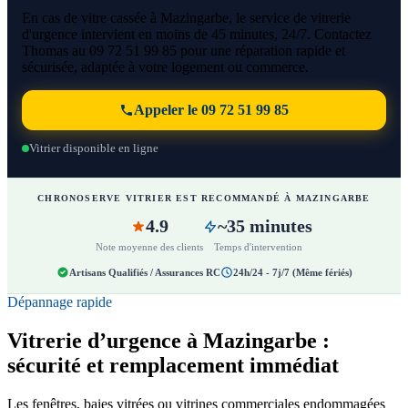
En cas de vitre cassée à Mazingarbe, le service de vitrerie
d'urgence intervient en moins de 45 minutes, 24/7. Contactez
Thomas au 09 72 51 99 85 pour une réparation rapide et
sécurisée, adaptée à votre logement ou commerce.
Appeler le 09 72 51 99 85
Vitrier disponible en ligne
CHRONOSERVE VITRIER EST RECOMMANDÉ À MAZINGARBE
4.9
~35 minutes
Note moyenne des clients
Temps d'intervention
Artisans Qualifiés / Assurances RC
24h/24 - 7j/7 (Même fériés)
Dépannage rapide
Vitrerie d’urgence à Mazingarbe :
sécurité et remplacement immédiat
Les fenêtres, baies vitrées ou vitrines commerciales endommagées