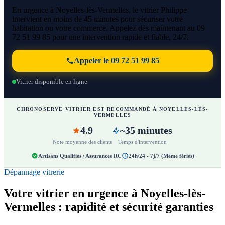
En urgence à Noyelles-lès-Vermelles, le vitrier Philippe
intervient en moins de 45 minutes pour sécuriser votre
habitation ou votre commerce. Appelez dès maintenant au 09
72 51 99 85 pour une intervention rapide et fiable, 24/7.
Appeler le 09 72 51 99 85
Vitrier disponible en ligne
CHRONOSERVE VITRIER EST RECOMMANDÉ À NOYELLES-LÈS-
VERMELLES
4.9
~35 minutes
Note moyenne des clients
Temps d'intervention
Artisans Qualifiés / Assurances RC
24h/24 - 7j/7 (Même fériés)
Dépannage vitrerie
Votre vitrier en urgence à Noyelles-lès-
Vermelles : rapidité et sécurité garanties