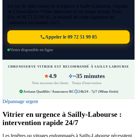
En cas de vitre cassée ou d'urgence à Sailly-Labourse, l'équipe
de ChronoServe Vitrier intervient en un temps record. Avec
Eric et 09 72 51 99 85, la sécurité de votre logement ou
commerce est assurée 24/7.
Appeler le 09 72 51 99 85
Vitrier disponible en ligne
CHRONOSERVE VITRIER EST RECOMMANDÉ À SAILLY-LABOURSE
4.9
~35 minutes
Note moyenne des clients
Temps d'intervention
Artisans Qualifiés / Assurances RC
24h/24 - 7j/7 (Même fériés)
Dépannage urgent
Vitrier en urgence à Sailly-Labourse :
intervention rapide 24/7
Les fenêtres ou vitrages endommagés à Sailly-Labourse nécessitent