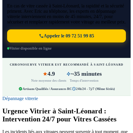
En cas de vitre cassée à Saint-Léonard, la rapidité et la sécurité
priment. Avec Eric au téléphone, les experts en dépannage
vitrerie interviennent en moins de 45 minutes, 24/7, pour
sécuriser et remplacer rapidement votre vitrage au meilleur prix.
Appeler le 09 72 51 99 85
Vitrier disponible en ligne
CHRONOSERVE VITRIER EST RECOMMANDÉ À SAINT-LÉONARD
4.9
~35 minutes
Note moyenne des clients
Temps d'intervention
Artisans Qualifiés / Assurances RC
24h/24 - 7j/7 (Même fériés)
Dépannage vitrerie
Urgence Vitrier à Saint-Léonard :
Intervention 24/7 pour Vitres Cassées
Les incidents liés aux vitrages peuvent survenir à tout moment, que