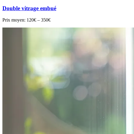
Double vitrage embué
Prix moyen:
120€ – 350€