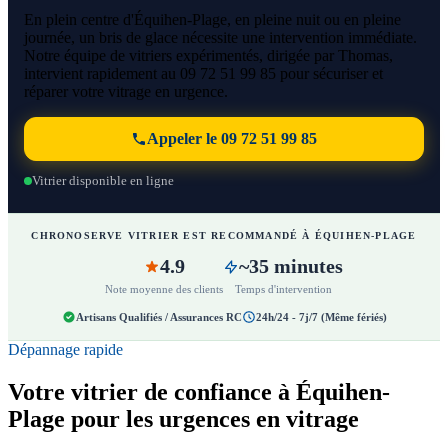
En plein centre d'Équihen-Plage, en pleine nuit ou en pleine
journée, un bris de glace nécessite une intervention immédiate.
Notre équipe de vitriers expérimentés, dirigée par Thomas,
intervient rapidement au 09 72 51 99 85 pour sécuriser et
réparer votre vitrage en urgence.
Appeler le 09 72 51 99 85
Vitrier disponible en ligne
CHRONOSERVE VITRIER EST RECOMMANDÉ À ÉQUIHEN-PLAGE
4.9
~35 minutes
Note moyenne des clients
Temps d'intervention
Artisans Qualifiés / Assurances RC
24h/24 - 7j/7 (Même fériés)
Dépannage rapide
Votre vitrier de confiance à Équihen-
Plage pour les urgences en vitrage