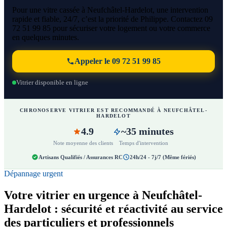
Pour une vitre cassée à Neufchâtel-Hardelot, une intervention
rapide et fiable, 24/7, c’est la priorité de Philippe. Contactez 09
72 51 99 85 pour sécuriser votre logement ou votre commerce
en quelques minutes.
Appeler le 09 72 51 99 85
Vitrier disponible en ligne
CHRONOSERVE VITRIER EST RECOMMANDÉ À NEUFCHÂTEL-
HARDELOT
4.9
~35 minutes
Note moyenne des clients
Temps d'intervention
Artisans Qualifiés / Assurances RC
24h/24 - 7j/7 (Même fériés)
Dépannage urgent
Votre vitrier en urgence à Neufchâtel-
Hardelot : sécurité et réactivité au service
des particuliers et professionnels