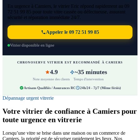
En urgence à Camiers, le vitrier Eric répond rapidement au 09
72 51 99 85 pour toute vitre cassée ou défectueuse, assurant
sécurité et réparation immédiate 24/7.
Appeler le 09 72 51 99 85
Vitrier disponible en ligne
CHRONOSERVE VITRIER EST RECOMMANDÉ À CAMIERS
4.9
~35 minutes
Note moyenne des clients
Temps d'intervention
Artisans Qualifiés / Assurances RC
24h/24 - 7j/7 (Même fériés)
Dépannage urgent vitrerie
Votre vitrier de confiance à Camiers pour
toute urgence en vitrerie
Lorsqu’une vitre se brise dans une maison ou un commerce de
Camiers, la priorité est de sécuriser rapidement les lieux. Nos