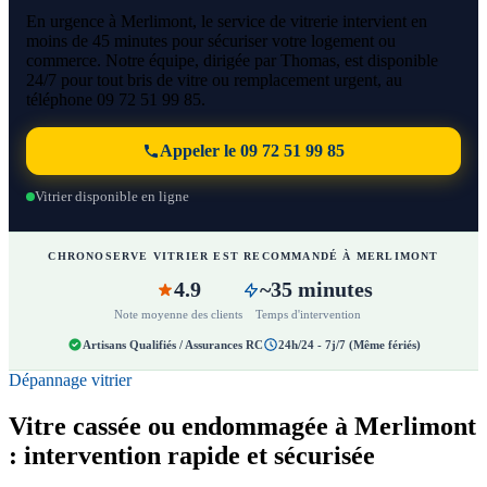
En urgence à Merlimont, le service de vitrerie intervient en
moins de 45 minutes pour sécuriser votre logement ou
commerce. Notre équipe, dirigée par Thomas, est disponible
24/7 pour tout bris de vitre ou remplacement urgent, au
téléphone 09 72 51 99 85.
Appeler le 09 72 51 99 85
Vitrier disponible en ligne
CHRONOSERVE VITRIER EST RECOMMANDÉ À MERLIMONT
4.9
~35 minutes
Note moyenne des clients
Temps d'intervention
Artisans Qualifiés / Assurances RC
24h/24 - 7j/7 (Même fériés)
Dépannage vitrier
Vitre cassée ou endommagée à Merlimont
: intervention rapide et sécurisée