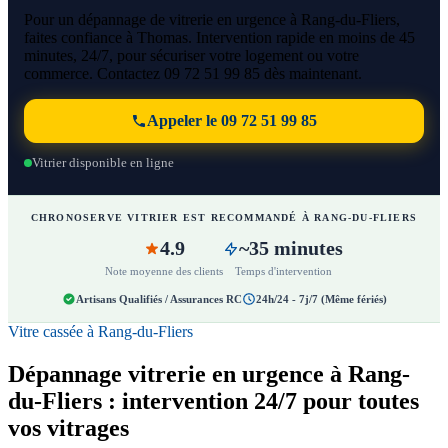
Pour un dépannage de vitrerie en urgence à Rang-du-Fliers,
faites confiance à Thomas. Intervention rapide en moins de 45
minutes, 24/7, pour sécuriser votre logement ou votre
commerce. Contactez 09 72 51 99 85 dès maintenant.
Appeler le 09 72 51 99 85
Vitrier disponible en ligne
CHRONOSERVE VITRIER EST RECOMMANDÉ À RANG-DU-FLIERS
4.9
~35 minutes
Note moyenne des clients
Temps d'intervention
Artisans Qualifiés / Assurances RC
24h/24 - 7j/7 (Même fériés)
Vitre cassée à Rang-du-Fliers
Dépannage vitrerie en urgence à Rang-
du-Fliers : intervention 24/7 pour toutes
vos vitrages