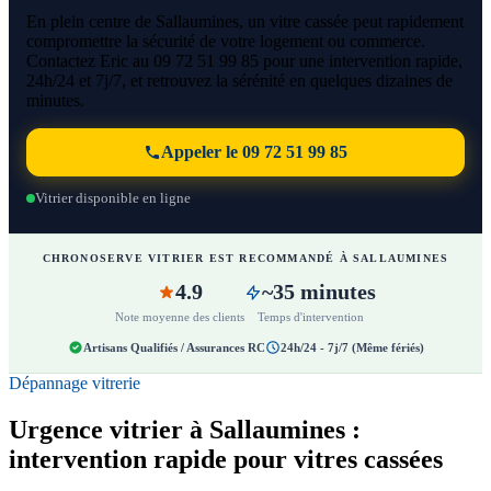
En plein centre de Sallaumines, un vitre cassée peut rapidement
compromettre la sécurité de votre logement ou commerce.
Contactez Eric au 09 72 51 99 85 pour une intervention rapide,
24h/24 et 7j/7, et retrouvez la sérénité en quelques dizaines de
minutes.
Appeler le 09 72 51 99 85
Vitrier disponible en ligne
CHRONOSERVE VITRIER EST RECOMMANDÉ À SALLAUMINES
4.9
~35 minutes
Note moyenne des clients
Temps d'intervention
Artisans Qualifiés / Assurances RC
24h/24 - 7j/7 (Même fériés)
Dépannage vitrerie
Urgence vitrier à Sallaumines :
intervention rapide pour vitres cassées