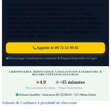
Regard bouché, canalisation extérieure enterrée engorgée, tout-
à-l'égout qui refoule ou débordement dans la cour ?
ChronoServe vous met en relation, près de chez vous à
Fontenay-sous-Bois, avec un professionnel du débouchage
extérieur équipé (hydrocureuse haute pression, furet électrique,
caméra d'inspection), de jour comme de nuit, week-ends et
jours fériés compris. Prix annoncé avant le déplacement, une
seule chose à faire : appelez.
Appeler le 09 72 51 99 85
Débouchage Canalisation extérieure & Regard disponible en ligne
CHRONOSERVE DÉBOUCHAGE CANALISATION EXTÉRIEURE &
REGARD FONTENAY-SOUS-BOIS
4.9
~35 minutes
Note moyenne des clients
Temps d'intervention
Artisans Qualifiés / Assurances RC
24h/24 - 7j/7 (Même fériés)
Artisans de Confiance à proximité de chez-vous