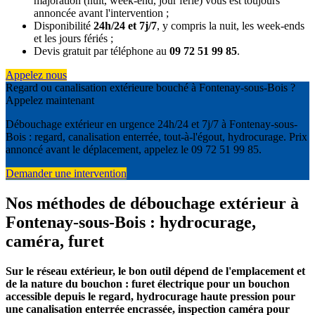
majoration (nuit, week-end, jour férié) vous est toujours
annoncée avant l'intervention ;
Disponibilité
24h/24 et 7j/7
, y compris la nuit, les week-ends
et les jours fériés ;
Devis gratuit par téléphone au
09 72 51 99 85
.
Appelez nous
Regard ou canalisation extérieure bouché à Fontenay-sous-Bois ?
Appelez maintenant
Débouchage extérieur en urgence 24h/24 et 7j/7 à Fontenay-sous-
Bois : regard, canalisation enterrée, tout-à-l'égout, hydrocurage. Prix
annoncé avant le déplacement, appelez le 09 72 51 99 85.
Demander une intervention
Nos méthodes de débouchage extérieur à
Fontenay-sous-Bois : hydrocurage,
caméra, furet
Sur le réseau extérieur, le bon outil dépend de l'emplacement et
de la nature du bouchon : furet électrique pour un bouchon
accessible depuis le regard, hydrocurage haute pression pour
une canalisation enterrée encrassée, inspection caméra pour