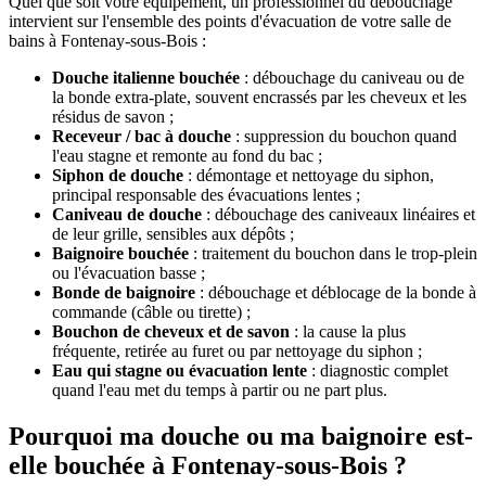
Quel que soit votre équipement, un professionnel du débouchage
intervient sur l'ensemble des points d'évacuation de votre salle de
bains à Fontenay-sous-Bois :
Douche italienne bouchée
: débouchage du caniveau ou de
la bonde extra-plate, souvent encrassés par les cheveux et les
résidus de savon ;
Receveur / bac à douche
: suppression du bouchon quand
l'eau stagne et remonte au fond du bac ;
Siphon de douche
: démontage et nettoyage du siphon,
principal responsable des évacuations lentes ;
Caniveau de douche
: débouchage des caniveaux linéaires et
de leur grille, sensibles aux dépôts ;
Baignoire bouchée
: traitement du bouchon dans le trop-plein
ou l'évacuation basse ;
Bonde de baignoire
: débouchage et déblocage de la bonde à
commande (câble ou tirette) ;
Bouchon de cheveux et de savon
: la cause la plus
fréquente, retirée au furet ou par nettoyage du siphon ;
Eau qui stagne ou évacuation lente
: diagnostic complet
quand l'eau met du temps à partir ou ne part plus.
Pourquoi ma douche ou ma baignoire est-
elle bouchée à Fontenay-sous-Bois ?