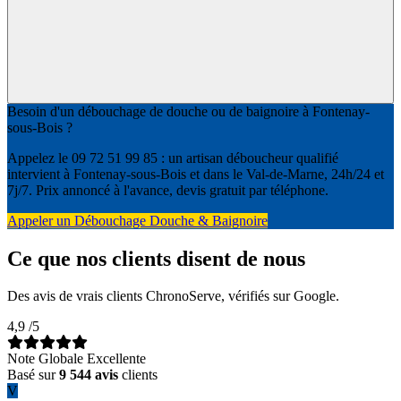
Besoin d'un débouchage de douche ou de baignoire à Fontenay-
sous-Bois ?
Appelez le 09 72 51 99 85 : un artisan déboucheur qualifié
intervient à Fontenay-sous-Bois et dans le Val-de-Marne, 24h/24 et
7j/7. Prix annoncé à l'avance, devis gratuit par téléphone.
Appeler un Débouchage Douche & Baignoire
Ce que nos clients disent de nous
Des avis de vrais clients ChronoServe, vérifiés sur Google.
4,9
/5
Note Globale Excellente
Basé sur
9 544 avis
clients
V