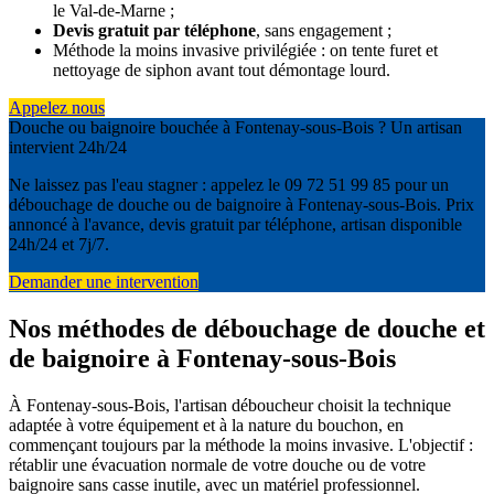
le Val-de-Marne ;
Devis gratuit par téléphone
, sans engagement ;
Méthode la moins invasive privilégiée : on tente furet et
nettoyage de siphon avant tout démontage lourd.
Appelez nous
Douche ou baignoire bouchée à Fontenay-sous-Bois ? Un artisan
intervient 24h/24
Ne laissez pas l'eau stagner : appelez le 09 72 51 99 85 pour un
débouchage de douche ou de baignoire à Fontenay-sous-Bois. Prix
annoncé à l'avance, devis gratuit par téléphone, artisan disponible
24h/24 et 7j/7.
Demander une intervention
Nos méthodes de débouchage de douche et
de baignoire à Fontenay-sous-Bois
À Fontenay-sous-Bois, l'artisan déboucheur choisit la technique
adaptée à votre équipement et à la nature du bouchon, en
commençant toujours par la méthode la moins invasive. L'objectif :
rétablir une évacuation normale de votre douche ou de votre
baignoire sans casse inutile, avec un matériel professionnel.