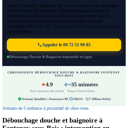
Douche bouchée, baignoire qui ne se vide plus, eau qui stagne
sur le receveur ou mauvaise odeur remontant du siphon à
Fontenay-sous-Bois (94120) ? ChronoServe vous met en
relation avec un artisan déboucheur qualifié et assuré,
disponible 24h/24 et 7j/7. Prix annoncé à l'avance, devis gratuit
par téléphone.
Appeler le 09 72 51 99 85
Débouchage Douche & Baignoire disponible en ligne
CHRONOSERVE DÉBOUCHAGE DOUCHE & BAIGNOIRE FONTENAY-
SOUS-BOIS
4.9
~35 minutes
Note moyenne des clients
Temps d'intervention
Artisans Qualifiés / Assurances RC
24h/24 - 7j/7 (Même fériés)
Artisans de Confiance à proximité de chez-vous
Débouchage douche et baignoire à