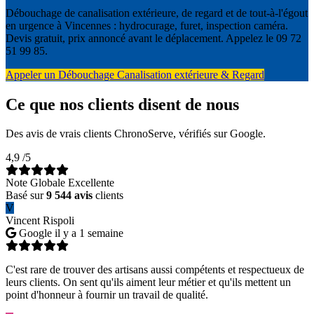
Débouchage de canalisation extérieure, de regard et de tout-à-l'égout
en urgence à Vincennes : hydrocurage, furet, inspection caméra.
Devis gratuit, prix annoncé avant le déplacement. Appelez le 09 72
51 99 85.
Appeler un Débouchage Canalisation extérieure & Regard
Ce que nos clients disent de nous
Des avis de vrais clients ChronoServe, vérifiés sur Google.
4,9
/5
Note Globale Excellente
Basé sur
9 544 avis
clients
V
Vincent Rispoli
Google
il y a 1 semaine
C'est rare de trouver des artisans aussi compétents et respectueux de
leurs clients. On sent qu'ils aiment leur métier et qu'ils mettent un
point d'honneur à fournir un travail de qualité.