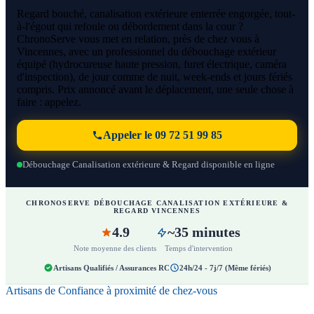
Regard bouché, canalisation extérieure enterrée engorgée, tout-
à-l'égout qui refoule ou débordement dans la cour ?
ChronoServe vous met en relation, près de chez vous à
Vincennes, avec un professionnel du débouchage extérieur
équipé (hydrocureuse haute pression, furet électrique, caméra
d'inspection), de jour comme de nuit, week-ends et jours fériés
compris. Prix annoncé avant le déplacement, une seule chose à
faire : appelez.
Appeler le 09 72 51 99 85
Débouchage Canalisation extérieure & Regard disponible en ligne
CHRONOSERVE DÉBOUCHAGE CANALISATION EXTÉRIEURE &
REGARD VINCENNES
4.9
~35 minutes
Note moyenne des clients
Temps d'intervention
Artisans Qualifiés / Assurances RC
24h/24 - 7j/7 (Même fériés)
Artisans de Confiance à proximité de chez-vous