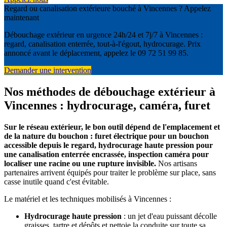
Regard ou canalisation extérieure bouché à Vincennes ? Appelez
maintenant
Débouchage extérieur en urgence 24h/24 et 7j/7 à Vincennes :
regard, canalisation enterrée, tout-à-l'égout, hydrocurage. Prix
annoncé avant le déplacement, appelez le 09 72 51 99 85.
Demander une intervention
Nos méthodes de débouchage extérieur à
Vincennes : hydrocurage, caméra, furet
Sur le réseau extérieur, le bon outil dépend de l'emplacement et
de la nature du bouchon : furet électrique pour un bouchon
accessible depuis le regard, hydrocurage haute pression pour
une canalisation enterrée encrassée, inspection caméra pour
localiser une racine ou une rupture invisible.
Nos artisans
partenaires arrivent équipés pour traiter le problème sur place, sans
casse inutile quand c'est évitable.
Le matériel et les techniques mobilisés à Vincennes :
Hydrocurage haute pression
: un jet d'eau puissant décolle
graisses, tartre et dépôts et nettoie la conduite sur toute sa