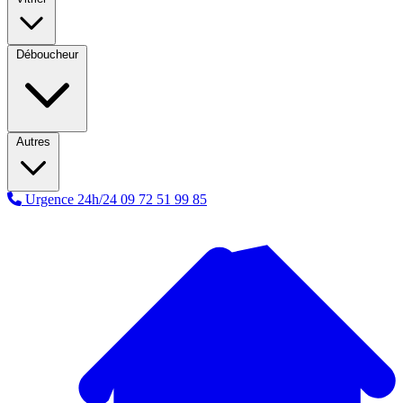
Déboucheur
Autres
Urgence 24h/24
09 72 51 99 85
A