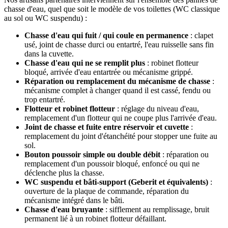
chasse d'eau, quel que soit le modèle de vos toilettes (WC classique
au sol ou WC suspendu) :
Chasse d'eau qui fuit / qui coule en permanence
: clapet
usé, joint de chasse durci ou entartré, l'eau ruisselle sans fin
dans la cuvette.
Chasse d'eau qui ne se remplit plus
: robinet flotteur
bloqué, arrivée d'eau entartrée ou mécanisme grippé.
Réparation ou remplacement du mécanisme de chasse
:
mécanisme complet à changer quand il est cassé, fendu ou
trop entartré.
Flotteur et robinet flotteur
: réglage du niveau d'eau,
remplacement d'un flotteur qui ne coupe plus l'arrivée d'eau.
Joint de chasse et fuite entre réservoir et cuvette
:
remplacement du joint d'étanchéité pour stopper une fuite au
sol.
Bouton poussoir simple ou double débit
: réparation ou
remplacement d'un poussoir bloqué, enfoncé ou qui ne
déclenche plus la chasse.
WC suspendu et bâti-support (Geberit et équivalents)
:
ouverture de la plaque de commande, réparation du
mécanisme intégré dans le bâti.
Chasse d'eau bruyante
: sifflement au remplissage, bruit
permanent lié à un robinet flotteur défaillant.