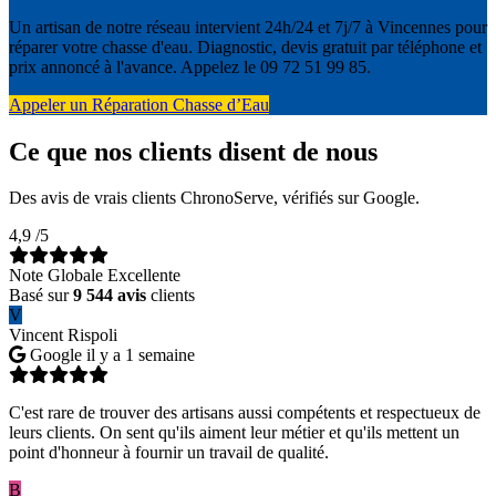
Un artisan de notre réseau intervient 24h/24 et 7j/7 à Vincennes pour
réparer votre chasse d'eau. Diagnostic, devis gratuit par téléphone et
prix annoncé à l'avance. Appelez le 09 72 51 99 85.
Appeler un Réparation Chasse d’Eau
Ce que nos clients disent de nous
Des avis de vrais clients ChronoServe, vérifiés sur Google.
4,9
/5
Note Globale Excellente
Basé sur
9 544 avis
clients
V
Vincent Rispoli
Google
il y a 1 semaine
C'est rare de trouver des artisans aussi compétents et respectueux de
leurs clients. On sent qu'ils aiment leur métier et qu'ils mettent un
point d'honneur à fournir un travail de qualité.
B