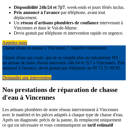
Disponibilité 24h/24 et 7j/7
, week-ends et jours fériés inclus.
Prix annoncé à l'avance
par téléphone, avant tout
déplacement.
Un
réseau d'artisans plombiers de confiance
intervenant à
Vincennes et dans le Val-de-Marne.
Devis gratuit par téléphone et intervention rapide en urgence.
Appelez nous
Chasse d'eau en panne à Vincennes ? Appelez maintenant
Chasse d'eau qui coule, qui ne se remplit plus ou mécanisme HS :
un artisan de notre réseau intervient 24h/24 et 7j/7 à Vincennes. Prix
annoncé à l'avance, devis gratuit par téléphone au 09 72 51 99 85.
Demander une intervention
Nos prestations de réparation de chasse
d'eau à Vincennes
Les artisans plombiers de notre réseau interviennent à Vincennes
avec le matériel et les pièces adaptés à chaque type de chasse d'eau.
Après un diagnostic précis de la panne, ils remplacent uniquement
ce qui est nécessaire et vous communiquent un
tarif estimatif