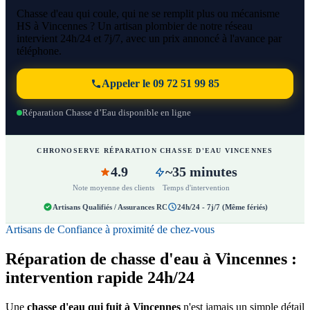
Chasse d'eau qui coule, qui ne se remplit plus ou mécanisme
HS à Vincennes ? Un artisan plombier de notre réseau
intervient 24h/24 et 7j/7, avec un prix annoncé à l'avance par
téléphone.
Appeler le 09 72 51 99 85
Réparation Chasse d’Eau disponible en ligne
CHRONOSERVE RÉPARATION CHASSE D'EAU VINCENNES
4.9
~35 minutes
Note moyenne des clients
Temps d'intervention
Artisans Qualifiés / Assurances RC
24h/24 - 7j/7 (Même fériés)
Artisans de Confiance à proximité de chez-vous
Réparation de chasse d'eau à Vincennes :
intervention rapide 24h/24
Une
chasse d'eau qui fuit à Vincennes
n'est jamais un simple détail