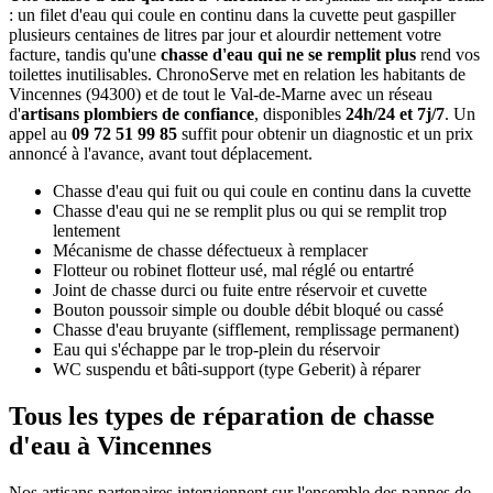
: un filet d'eau qui coule en continu dans la cuvette peut gaspiller
plusieurs centaines de litres par jour et alourdir nettement votre
facture, tandis qu'une
chasse d'eau qui ne se remplit plus
rend vos
toilettes inutilisables. ChronoServe met en relation les habitants de
Vincennes (94300) et de tout le Val-de-Marne avec un réseau
d'
artisans plombiers de confiance
, disponibles
24h/24 et 7j/7
. Un
appel au
09 72 51 99 85
suffit pour obtenir un diagnostic et un prix
annoncé à l'avance, avant tout déplacement.
Chasse d'eau qui fuit ou qui coule en continu dans la cuvette
Chasse d'eau qui ne se remplit plus ou qui se remplit trop
lentement
Mécanisme de chasse défectueux à remplacer
Flotteur ou robinet flotteur usé, mal réglé ou entartré
Joint de chasse durci ou fuite entre réservoir et cuvette
Bouton poussoir simple ou double débit bloqué ou cassé
Chasse d'eau bruyante (sifflement, remplissage permanent)
Eau qui s'échappe par le trop-plein du réservoir
WC suspendu et bâti-support (type Geberit) à réparer
Tous les types de réparation de chasse
d'eau à Vincennes
Nos artisans partenaires interviennent sur l'ensemble des pannes de