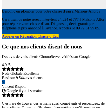
Besoin d'un plombier pour votre chasse d'eau à Maisons-Alfort ?
Un artisan de notre réseau intervient 24h/24 et 7j/7 à Maisons-Alfort
pour réparer votre chasse d'eau. Diagnostic, devis gratuit par
téléphone et prix annoncé à l'avance. Appelez le 09 72 51 99 85.
Appeler un Réparation Chasse d’Eau
Ce que nos clients disent de nous
Des avis de vrais clients ChronoServe, vérifiés sur Google.
4,9
/5
Note Globale Excellente
Basé sur
9 544 avis
clients
V
Vincent Rispoli
Google
il y a 1 semaine
C'est rare de trouver des artisans aussi compétents et respectueux de
leurs clients. On sent qu'ils aiment leur métier et qu'ils mettent un