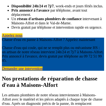
Disponibilité 24h/24 et 7j/7
, week-ends et jours fériés inclus.
Prix annoncé à l'avance
par téléphone, avant tout
déplacement.
Un
réseau d'artisans plombiers de confiance
intervenant à
Maisons-Alfort et dans le Val-de-Marne.
Devis gratuit par téléphone et intervention rapide en urgence.
Appelez nous
Chasse d'eau en panne à Maisons-Alfort ? Appelez maintenant
Chasse d'eau qui coule, qui ne se remplit plus ou mécanisme HS :
un artisan de notre réseau intervient 24h/24 et 7j/7 à Maisons-Alfort.
Prix annoncé à l'avance, devis gratuit par téléphone au 09 72 51 99
85.
Demander une intervention
Nos prestations de réparation de chasse
d'eau à Maisons-Alfort
Les artisans plombiers de notre réseau interviennent à Maisons-
Alfort avec le matériel et les pièces adaptés à chaque type de chasse
d'eau. Après un diagnostic précis de la panne, ils remplacent