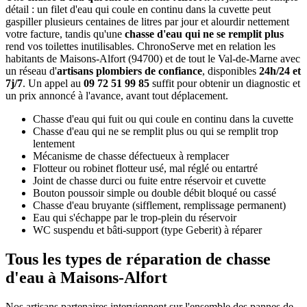
détail : un filet d'eau qui coule en continu dans la cuvette peut
gaspiller plusieurs centaines de litres par jour et alourdir nettement
votre facture, tandis qu'une
chasse d'eau qui ne se remplit plus
rend vos toilettes inutilisables. ChronoServe met en relation les
habitants de Maisons-Alfort (94700) et de tout le Val-de-Marne avec
un réseau d'
artisans plombiers de confiance
, disponibles
24h/24 et
7j/7
. Un appel au
09 72 51 99 85
suffit pour obtenir un diagnostic et
un prix annoncé à l'avance, avant tout déplacement.
Chasse d'eau qui fuit ou qui coule en continu dans la cuvette
Chasse d'eau qui ne se remplit plus ou qui se remplit trop
lentement
Mécanisme de chasse défectueux à remplacer
Flotteur ou robinet flotteur usé, mal réglé ou entartré
Joint de chasse durci ou fuite entre réservoir et cuvette
Bouton poussoir simple ou double débit bloqué ou cassé
Chasse d'eau bruyante (sifflement, remplissage permanent)
Eau qui s'échappe par le trop-plein du réservoir
WC suspendu et bâti-support (type Geberit) à réparer
Tous les types de réparation de chasse
d'eau à Maisons-Alfort
Nos artisans partenaires interviennent sur l'ensemble des pannes de