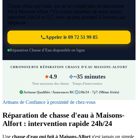
Chasse d'eau qui coule, qui ne se remplit plus ou mécanisme
HS à Maisons-Alfort ? Un artisan plombier de notre réseau
intervient 24h/24 et 7j/7, avec un prix annoncé à l'avance par
téléphone.
Appeler le 09 72 51 99 85
Réparation Chasse d’Eau disponible en ligne
CHRONOSERVE RÉPARATION CHASSE D'EAU MAISONS-ALFORT
4.9
~35 minutes
Note moyenne des clients
Temps d'intervention
Artisans Qualifiés / Assurances RC
24h/24 - 7j/7 (Même fériés)
Artisans de Confiance à proximité de chez-vous
Réparation de chasse d'eau à Maisons-
Alfort : intervention rapide 24h/24
Une
chasse d'eau qui fuit à Maisons-Alfort
n'est jamais un simple