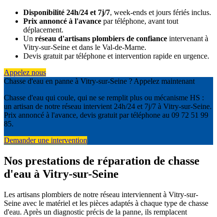
Disponibilité 24h/24 et 7j/7
, week-ends et jours fériés inclus.
Prix annoncé à l'avance
par téléphone, avant tout
déplacement.
Un
réseau d'artisans plombiers de confiance
intervenant à
Vitry-sur-Seine et dans le Val-de-Marne.
Devis gratuit par téléphone et intervention rapide en urgence.
Appelez nous
Chasse d'eau en panne à Vitry-sur-Seine ? Appelez maintenant
Chasse d'eau qui coule, qui ne se remplit plus ou mécanisme HS :
un artisan de notre réseau intervient 24h/24 et 7j/7 à Vitry-sur-Seine.
Prix annoncé à l'avance, devis gratuit par téléphone au 09 72 51 99
85.
Demander une intervention
Nos prestations de réparation de chasse
d'eau à Vitry-sur-Seine
Les artisans plombiers de notre réseau interviennent à Vitry-sur-
Seine avec le matériel et les pièces adaptés à chaque type de chasse
d'eau. Après un diagnostic précis de la panne, ils remplacent