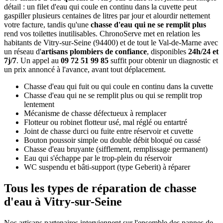
détail : un filet d'eau qui coule en continu dans la cuvette peut
gaspiller plusieurs centaines de litres par jour et alourdir nettement
votre facture, tandis qu'une
chasse d'eau qui ne se remplit plus
rend vos toilettes inutilisables. ChronoServe met en relation les
habitants de Vitry-sur-Seine (94400) et de tout le Val-de-Marne avec
un réseau d'
artisans plombiers de confiance
, disponibles
24h/24 et
7j/7
. Un appel au
09 72 51 99 85
suffit pour obtenir un diagnostic et
un prix annoncé à l'avance, avant tout déplacement.
Chasse d'eau qui fuit ou qui coule en continu dans la cuvette
Chasse d'eau qui ne se remplit plus ou qui se remplit trop
lentement
Mécanisme de chasse défectueux à remplacer
Flotteur ou robinet flotteur usé, mal réglé ou entartré
Joint de chasse durci ou fuite entre réservoir et cuvette
Bouton poussoir simple ou double débit bloqué ou cassé
Chasse d'eau bruyante (sifflement, remplissage permanent)
Eau qui s'échappe par le trop-plein du réservoir
WC suspendu et bâti-support (type Geberit) à réparer
Tous les types de réparation de chasse
d'eau à Vitry-sur-Seine
Nos artisans partenaires interviennent sur l'ensemble des pannes de