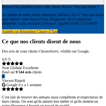
Besoin d'un plombier pour votre chasse d'eau à Vitry-sur-Seine ?
Un artisan de notre réseau intervient 24h/24 et 7j/7 à Vitry-sur-Seine
pour réparer votre chasse d'eau. Diagnostic, devis gratuit par
téléphone et prix annoncé à l'avance. Appelez le 09 72 51 99 85.
Appeler un Réparation Chasse d’Eau
Ce que nos clients disent de nous
Des avis de vrais clients ChronoServe, vérifiés sur Google.
4,9
/5
Note Globale Excellente
Basé sur
9 544 avis
clients
V
Vincent Rispoli
Google
il y a 1 semaine
C'est rare de trouver des artisans aussi compétents et respectueux de
leurs clients. On sent qu'ils aiment leur métier et qu'ils mettent un
point d'honneur à fournir un travail de qualité.