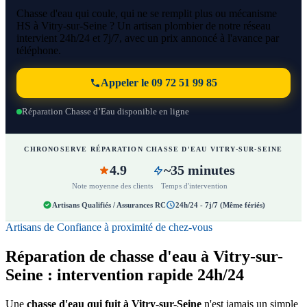
Chasse d'eau qui coule, qui ne se remplit plus ou mécanisme
HS à Vitry-sur-Seine ? Un artisan plombier de notre réseau
intervient 24h/24 et 7j/7, avec un prix annoncé à l'avance par
téléphone.
Appeler le 09 72 51 99 85
Réparation Chasse d’Eau disponible en ligne
CHRONOSERVE RÉPARATION CHASSE D'EAU VITRY-SUR-SEINE
4.9
~35 minutes
Note moyenne des clients
Temps d'intervention
Artisans Qualifiés / Assurances RC
24h/24 - 7j/7 (Même fériés)
Artisans de Confiance à proximité de chez-vous
Réparation de chasse d'eau à Vitry-sur-
Seine : intervention rapide 24h/24
Une
chasse d'eau qui fuit à Vitry-sur-Seine
n'est jamais un simple