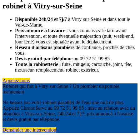
robinet à Vitry-sur-Seine
Disponible 24h/24 et 7j/7
à Vitry-sur-Seine et dans tout le
Val-de-Marne.
Prix annoncé à l'avance
: vous connaissez le tarif avant
l'intervention, et toute éventuelle majoration (nuit, week-end,
jour férié) vous est signalée avant le déplacement.
Réseau d'artisans plombiers
de confiance, proches de chez
vous.
Devis gratuit par téléphone
au 09 72 51 99 85.
Toute la robinetterie
: fuite, mitigeur, cartouche, joint, tête,
mousseur, remplacement, robinet extérieur.
Appelez nous
Robinet qui fuit à Vitry-sur-Seine ? Un plombier disponible
maintenant
Ne laissez pas votre robinet gaspiller de l'eau une nuit de plus.
Appelez ChronoServe au 09 72 51 99 85 : mise en relation avec un
plombier à Vitry-sur-Seine, 24h/24 et 7j/7, prix annoncé à l'avance
et devis gratuit par téléphone.
Demander une intervention