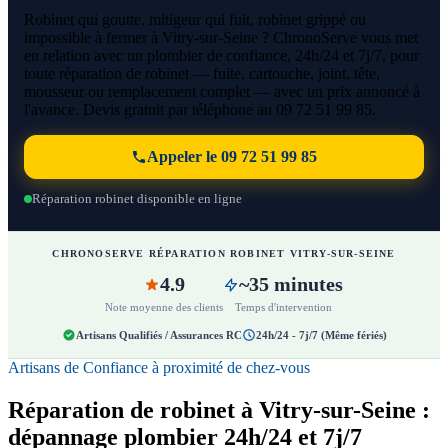
Robinet qui goutte, mitigeur qui fuit, robinet grippé ou
impossible à fermer à Vitry-sur-Seine ? ChronoServe vous met
en relation avec un plombier de confiance, 24h/24 et 7j/7, pour
toute réparation de robinet — fuite, cartouche, joint, tête,
mousseur ou remplacement complet — avec un prix annoncé à
l'avance. Devis gratuit par téléphone au 09 72 51 99 85.
Appeler le 09 72 51 99 85
Réparation robinet disponible en ligne
CHRONOSERVE RÉPARATION ROBINET VITRY-SUR-SEINE
4.9
~35 minutes
Note moyenne des clients
Temps d'intervention
Artisans Qualifiés / Assurances RC
24h/24 - 7j/7 (Même fériés)
Artisans de Confiance à proximité de chez-vous
Réparation de robinet à Vitry-sur-Seine :
dépannage plombier 24h/24 et 7j/7