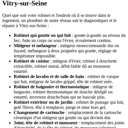
Vitry-sur-Seine
Quel que soit votre robinet et l'endroit où il se trouve dans le
logement, un plombier de notre réseau sait le diagnostiquer et le
réparer à Vitry-sur-Seine :
Robinet qui goutte ou qui fuit
: goutte-à-goutte au niveau du
bec, fuite au corps ou sous l'évier, écoulement continu.
Mitigeur et mélangeur
: mitigeur monocommande dur ou
fuyard, mélangeur à deux poignées qui goutte, réglage de
température impossible.
Robinet de cuisine
: mitigeur d'évier, robinet à douchette
extractible, robinet mural, débit faible dû au mousseur
entartré.
Robinet de lavabo et de salle de bain
: robinet de vasque
qui fuit, mitigeur de lavabo grippé, tête de robinet usée.
Robinet de baignoire et thermostatique
: mitigeur de
baignoire, robinet thermostatique de douche déréglé ou
entartré, inverseur douche/bain qui ne bascule plus.
Robinet extérieur ou de jardin
: robinet de puisage qui fuit,
gelé l'hiver, tête à remplacer, purge et mise hors gel.
Changement de cartouche
: remplacement de la cartouche
céramique d'un mitigeur qui goutte ou qui devient dur.
Joint, tête de robinet et mousseur
: remplacement des joints
d'étanchéité, de la tête de robinet, du mousseur (aérateur)