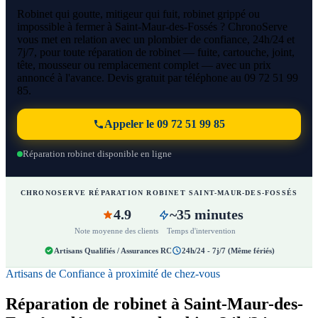
Robinet qui goutte, mitigeur qui fuit, robinet grippé ou
impossible à fermer à Saint-Maur-des-Fossés ? ChronoServe
vous met en relation avec un plombier de confiance, 24h/24 et
7j/7, pour toute réparation de robinet — fuite, cartouche, joint,
tête, mousseur ou remplacement complet — avec un prix
annoncé à l'avance. Devis gratuit par téléphone au 09 72 51 99
85.
Appeler le 09 72 51 99 85
Réparation robinet disponible en ligne
CHRONOSERVE RÉPARATION ROBINET SAINT-MAUR-DES-FOSSÉS
4.9
~35 minutes
Note moyenne des clients
Temps d'intervention
Artisans Qualifiés / Assurances RC
24h/24 - 7j/7 (Même fériés)
Artisans de Confiance à proximité de chez-vous
Réparation de robinet à Saint-Maur-des-