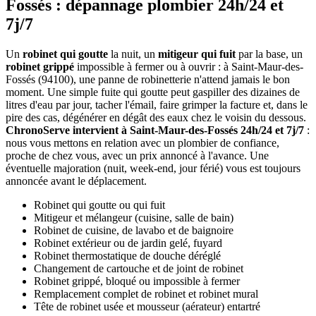
Fossés : dépannage plombier 24h/24 et
7j/7
Un
robinet qui goutte
la nuit, un
mitigeur qui fuit
par la base, un
robinet grippé
impossible à fermer ou à ouvrir : à Saint-Maur-des-
Fossés (94100), une panne de robinetterie n'attend jamais le bon
moment. Une simple fuite qui goutte peut gaspiller des dizaines de
litres d'eau par jour, tacher l'émail, faire grimper la facture et, dans le
pire des cas, dégénérer en dégât des eaux chez le voisin du dessous.
ChronoServe intervient à Saint-Maur-des-Fossés 24h/24 et 7j/7
:
nous vous mettons en relation avec un plombier de confiance,
proche de chez vous, avec un prix annoncé à l'avance. Une
éventuelle majoration (nuit, week-end, jour férié) vous est toujours
annoncée avant le déplacement.
Robinet qui goutte ou qui fuit
Mitigeur et mélangeur (cuisine, salle de bain)
Robinet de cuisine, de lavabo et de baignoire
Robinet extérieur ou de jardin gelé, fuyard
Robinet thermostatique de douche déréglé
Changement de cartouche et de joint de robinet
Robinet grippé, bloqué ou impossible à fermer
Remplacement complet de robinet et robinet mural
Tête de robinet usée et mousseur (aérateur) entartré