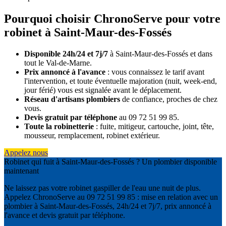
Pourquoi choisir ChronoServe pour votre
robinet à Saint-Maur-des-Fossés
Disponible 24h/24 et 7j/7
à Saint-Maur-des-Fossés et dans
tout le Val-de-Marne.
Prix annoncé à l'avance
: vous connaissez le tarif avant
l'intervention, et toute éventuelle majoration (nuit, week-end,
jour férié) vous est signalée avant le déplacement.
Réseau d'artisans plombiers
de confiance, proches de chez
vous.
Devis gratuit par téléphone
au 09 72 51 99 85.
Toute la robinetterie
: fuite, mitigeur, cartouche, joint, tête,
mousseur, remplacement, robinet extérieur.
Appelez nous
Robinet qui fuit à Saint-Maur-des-Fossés ? Un plombier disponible
maintenant
Ne laissez pas votre robinet gaspiller de l'eau une nuit de plus.
Appelez ChronoServe au 09 72 51 99 85 : mise en relation avec un
plombier à Saint-Maur-des-Fossés, 24h/24 et 7j/7, prix annoncé à
l'avance et devis gratuit par téléphone.