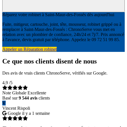
Réparez votre robinet à Saint-Maur-des-Fossés dès aujourd'hui
Fuite, mitigeur, cartouche, joint, tête, mousseur, robinet grippé ou à
remplacer à Saint-Maur-des-Fossés : ChronoServe vous met en
relation avec un plombier de confiance, 24h/24 et 7j/7. Prix annoncé
à l'avance, devis gratuit par téléphone. Appelez le 09 72 51 99 85.
Appeler un Réparation robinet
Ce que nos clients disent de nous
Des avis de vrais clients ChronoServe, vérifiés sur Google.
4,9
/5
Note Globale Excellente
Basé sur
9 544 avis
clients
V
Vincent Rispoli
Google
il y a 1 semaine