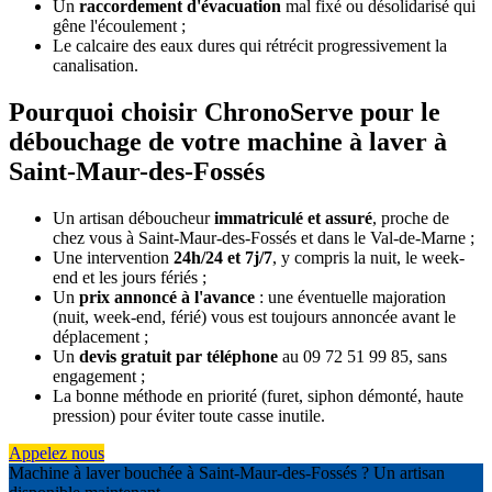
Un
raccordement d'évacuation
mal fixé ou désolidarisé qui
gêne l'écoulement ;
Le calcaire des eaux dures qui rétrécit progressivement la
canalisation.
Pourquoi choisir ChronoServe pour le
débouchage de votre machine à laver à
Saint-Maur-des-Fossés
Un artisan déboucheur
immatriculé et assuré
, proche de
chez vous à Saint-Maur-des-Fossés et dans le Val-de-Marne ;
Une intervention
24h/24 et 7j/7
, y compris la nuit, le week-
end et les jours fériés ;
Un
prix annoncé à l'avance
: une éventuelle majoration
(nuit, week-end, férié) vous est toujours annoncée avant le
déplacement ;
Un
devis gratuit par téléphone
au 09 72 51 99 85, sans
engagement ;
La bonne méthode en priorité (furet, siphon démonté, haute
pression) pour éviter toute casse inutile.
Appelez nous
Machine à laver bouchée à Saint-Maur-des-Fossés ? Un artisan