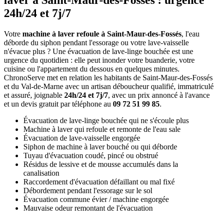
laver à Saint-Maur-des-Fossés : urgence
24h/24 et 7j/7
Votre
machine à laver refoule à Saint-Maur-des-Fossés
, l'eau
déborde du siphon pendant l'essorage ou votre lave-vaisselle
n'évacue plus ? Une évacuation de lave-linge bouchée est une
urgence du quotidien : elle peut inonder votre buanderie, votre
cuisine ou l'appartement du dessous en quelques minutes.
ChronoServe met en relation les habitants de Saint-Maur-des-Fossés
et du Val-de-Marne avec un artisan déboucheur qualifié, immatriculé
et assuré, joignable
24h/24 et 7j/7
, avec un prix annoncé à l'avance
et un devis gratuit par téléphone au
09 72 51 99 85
.
Évacuation de lave-linge bouchée qui ne s'écoule plus
Machine à laver qui refoule et remonte de l'eau sale
Évacuation de lave-vaisselle engorgée
Siphon de machine à laver bouché ou qui déborde
Tuyau d'évacuation coudé, pincé ou obstrué
Résidus de lessive et de mousse accumulés dans la
canalisation
Raccordement d'évacuation défaillant ou mal fixé
Débordement pendant l'essorage sur le sol
Évacuation commune évier / machine engorgée
Mauvaise odeur remontant de l'évacuation