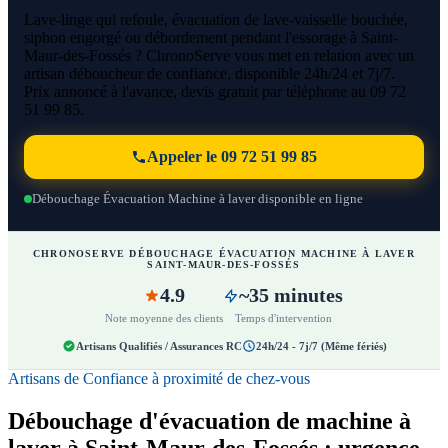
Lave-linge qui refoule, évacuation de lave-vaisselle bouchée,
siphon engorgé ou débordement pendant l'essorage à Saint-
Maur-des-Fossés ? ChronoServe vous met en relation avec un
artisan déboucheur de confiance, disponible 24h/24 et 7j/7.
Prix annoncé à l'avance, devis gratuit par téléphone au 09 72
51 99 85.
Appeler le 09 72 51 99 85
Débouchage Évacuation Machine à laver disponible en ligne
CHRONOSERVE DÉBOUCHAGE ÉVACUATION MACHINE À LAVER
SAINT-MAUR-DES-FOSSÉS
4.9
~35 minutes
Note moyenne des clients
Temps d'intervention
Artisans Qualifiés / Assurances RC
24h/24 - 7j/7 (Même fériés)
Artisans de Confiance à proximité de chez-vous
Débouchage d'évacuation de machine à