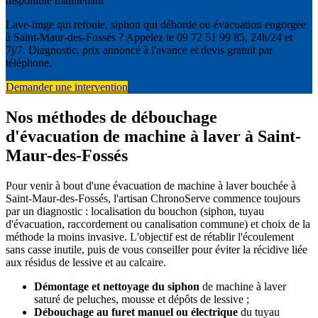
disponible maintenant
Lave-linge qui refoule, siphon qui déborde ou évacuation engorgée
à Saint-Maur-des-Fossés ? Appelez le 09 72 51 99 85, 24h/24 et
7j/7. Diagnostic, prix annoncé à l'avance et devis gratuit par
téléphone.
Demander une intervention
Nos méthodes de débouchage
d'évacuation de machine à laver à Saint-
Maur-des-Fossés
Pour venir à bout d'une évacuation de machine à laver bouchée à
Saint-Maur-des-Fossés, l'artisan ChronoServe commence toujours
par un diagnostic : localisation du bouchon (siphon, tuyau
d'évacuation, raccordement ou canalisation commune) et choix de la
méthode la moins invasive. L'objectif est de rétablir l'écoulement
sans casse inutile, puis de vous conseiller pour éviter la récidive liée
aux résidus de lessive et au calcaire.
Démontage et nettoyage du siphon
de machine à laver
saturé de peluches, mousse et dépôts de lessive ;
Débouchage au furet manuel ou électrique
du tuyau