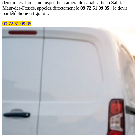
démarches. Pour une inspection caméra de canalisation à Saint-
Maur-des-Fossés, appelez directement le
09 72 51 99 85
: le devis
par téléphone est gratuit.
09 72 51 99 85