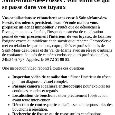
Saint-Maur-des-Fossés : voir enfin ce qui
se passe dans vos tuyaux
Vos canalisations se rebouchent sans cesse à Saint-Maur-des-
Fossés, des odeurs persistent, l'eau s'écoule mal ou vous
préparez un achat immobilier ?
Plutôt que de déboucher à
l'aveugle une nouvelle fois, l'inspection caméra de canalisation
permet de
voir précisément l'intérieur de vos tuyaux
, de localiser
l'origine exacte du problème et de savoir quoi réparer. ChronoServe
met en relation les particuliers, copropriétés et professionnels de
Saint-Maur-des-Fossés et du Val-de-Marne avec un réseau d'artisans
de confiance, équipés de caméras endoscopiques professionnelles,
24h/24 et 7j/7. Appelez le
09 72 51 99 85
.
Une inspection vidéo répond à toutes ces questions :
Inspection vidéo de canalisation
: filmer l'intérieur du réseau
pour un diagnostic visuel complet.
Passage caméra
et
caméra endoscopique
pour explorer les
conduites, coudes et regards.
Localisation de bouchon
: situer précisément l'obstruction
avant toute intervention.
Détection de contre-pente
et d'affaissement responsables des
bouchons à répétition.
Recherche de fissure ou de casse
sur les canalisations