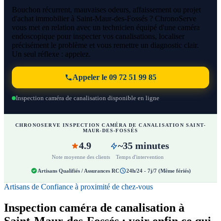
Bouchon récurrent, mauvaises odeurs, affaissement ou projet
d'achat immobilier à Saint-Maur-des-Fossés ? ChronoServe
vous met en relation avec un technicien équipé d'une caméra
endoscopique pour inspecter vos canalisations, localiser
précisément le problème et vous remettre un diagnostic clair.
Un seul réflexe : appelez.
Appeler le 09 72 51 99 85
Inspection caméra de canalisation disponible en ligne
CHRONOSERVE INSPECTION CAMÉRA DE CANALISATION SAINT-
MAUR-DES-FOSSÉS
4.9
~35 minutes
Note moyenne des clients
Temps d'intervention
Artisans Qualifiés / Assurances RC
24h/24 - 7j/7 (Même fériés)
Artisans de Confiance à proximité de chez-vous
Inspection caméra de canalisation à