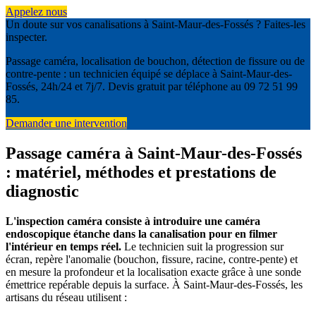
Appelez nous
Un doute sur vos canalisations à Saint-Maur-des-Fossés ? Faites-les
inspecter.
Passage caméra, localisation de bouchon, détection de fissure ou de
contre-pente : un technicien équipé se déplace à Saint-Maur-des-
Fossés, 24h/24 et 7j/7. Devis gratuit par téléphone au 09 72 51 99
85.
Demander une intervention
Passage caméra à Saint-Maur-des-Fossés
: matériel, méthodes et prestations de
diagnostic
L'inspection caméra consiste à introduire une caméra
endoscopique étanche dans la canalisation pour en filmer
l'intérieur en temps réel.
Le technicien suit la progression sur
écran, repère l'anomalie (bouchon, fissure, racine, contre-pente) et
en mesure la profondeur et la localisation exacte grâce à une sonde
émettrice repérable depuis la surface. À Saint-Maur-des-Fossés, les
artisans du réseau utilisent :