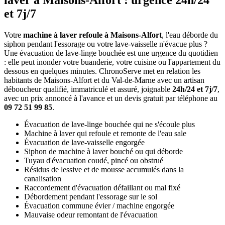
laver à Maisons-Alfort : urgence 24h/24
et 7j/7
Votre
machine à laver refoule à Maisons-Alfort
, l'eau déborde du
siphon pendant l'essorage ou votre lave-vaisselle n'évacue plus ?
Une évacuation de lave-linge bouchée est une urgence du quotidien
: elle peut inonder votre buanderie, votre cuisine ou l'appartement du
dessous en quelques minutes. ChronoServe met en relation les
habitants de Maisons-Alfort et du Val-de-Marne avec un artisan
déboucheur qualifié, immatriculé et assuré, joignable
24h/24 et 7j/7
,
avec un prix annoncé à l'avance et un devis gratuit par téléphone au
09 72 51 99 85
.
Évacuation de lave-linge bouchée qui ne s'écoule plus
Machine à laver qui refoule et remonte de l'eau sale
Évacuation de lave-vaisselle engorgée
Siphon de machine à laver bouché ou qui déborde
Tuyau d'évacuation coudé, pincé ou obstrué
Résidus de lessive et de mousse accumulés dans la
canalisation
Raccordement d'évacuation défaillant ou mal fixé
Débordement pendant l'essorage sur le sol
Évacuation commune évier / machine engorgée
Mauvaise odeur remontant de l'évacuation