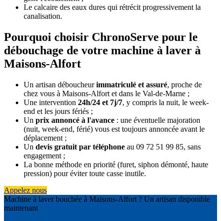
Le calcaire des eaux dures qui rétrécit progressivement la
canalisation.
Pourquoi choisir ChronoServe pour le
débouchage de votre machine à laver à
Maisons-Alfort
Un artisan déboucheur
immatriculé et assuré
, proche de
chez vous à Maisons-Alfort et dans le Val-de-Marne ;
Une intervention
24h/24 et 7j/7
, y compris la nuit, le week-
end et les jours fériés ;
Un
prix annoncé à l'avance
: une éventuelle majoration
(nuit, week-end, férié) vous est toujours annoncée avant le
déplacement ;
Un
devis gratuit par téléphone
au 09 72 51 99 85, sans
engagement ;
La bonne méthode en priorité (furet, siphon démonté, haute
pression) pour éviter toute casse inutile.
Appelez nous
Machine à laver bouchée à Maisons-Alfort ? Un artisan disponible
maintenant