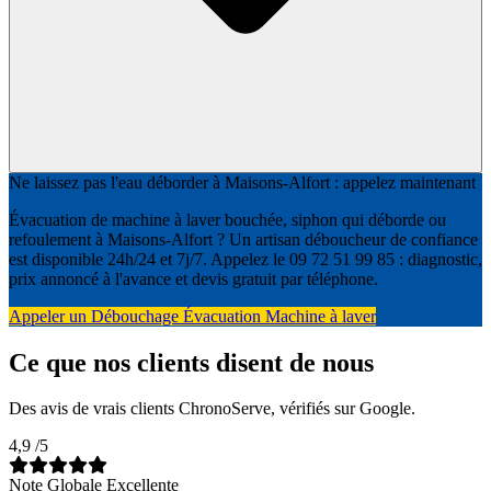
Ne laissez pas l'eau déborder à Maisons-Alfort : appelez maintenant
Évacuation de machine à laver bouchée, siphon qui déborde ou
refoulement à Maisons-Alfort ? Un artisan déboucheur de confiance
est disponible 24h/24 et 7j/7. Appelez le 09 72 51 99 85 : diagnostic,
prix annoncé à l'avance et devis gratuit par téléphone.
Appeler un Débouchage Évacuation Machine à laver
Ce que nos clients disent de nous
Des avis de vrais clients ChronoServe, vérifiés sur Google.
4,9
/5
Note Globale Excellente