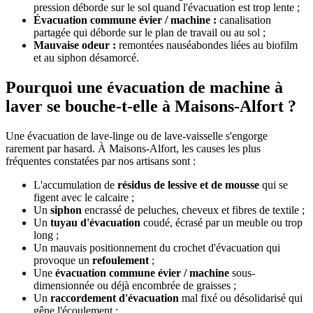
pression déborde sur le sol quand l'évacuation est trop lente ;
Évacuation commune évier / machine :
canalisation
partagée qui déborde sur le plan de travail ou au sol ;
Mauvaise odeur :
remontées nauséabondes liées au biofilm
et au siphon désamorcé.
Pourquoi une évacuation de machine à
laver se bouche-t-elle à Maisons-Alfort ?
Une évacuation de lave-linge ou de lave-vaisselle s'engorge
rarement par hasard. À Maisons-Alfort, les causes les plus
fréquentes constatées par nos artisans sont :
L'accumulation de
résidus de lessive et de mousse
qui se
figent avec le calcaire ;
Un
siphon
encrassé de peluches, cheveux et fibres de textile ;
Un
tuyau d'évacuation
coudé, écrasé par un meuble ou trop
long ;
Un mauvais positionnement du crochet d'évacuation qui
provoque un
refoulement
;
Une
évacuation commune évier / machine
sous-
dimensionnée ou déjà encombrée de graisses ;
Un
raccordement d'évacuation
mal fixé ou désolidarisé qui
gêne l'écoulement ;