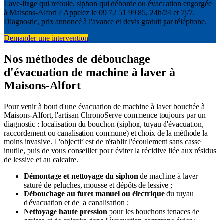
Lave-linge qui refoule, siphon qui déborde ou évacuation engorgée
à Maisons-Alfort ? Appelez le 09 72 51 99 85, 24h/24 et 7j/7.
Diagnostic, prix annoncé à l'avance et devis gratuit par téléphone.
Demander une intervention
Nos méthodes de débouchage
d'évacuation de machine à laver à
Maisons-Alfort
Pour venir à bout d'une évacuation de machine à laver bouchée à
Maisons-Alfort, l'artisan ChronoServe commence toujours par un
diagnostic : localisation du bouchon (siphon, tuyau d'évacuation,
raccordement ou canalisation commune) et choix de la méthode la
moins invasive. L'objectif est de rétablir l'écoulement sans casse
inutile, puis de vous conseiller pour éviter la récidive liée aux résidus
de lessive et au calcaire.
Démontage et nettoyage du siphon
de machine à laver
saturé de peluches, mousse et dépôts de lessive ;
Débouchage au furet manuel ou électrique
du tuyau
d'évacuation et de la canalisation ;
Nettoyage haute pression
pour les bouchons tenaces de