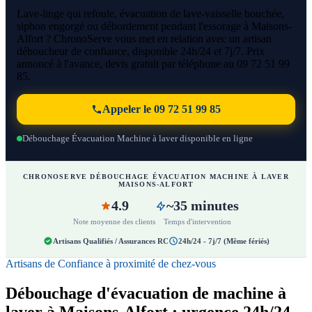
Lave-linge qui refoule, évacuation de lave-vaisselle bouchée,
siphon engorgé ou débordement pendant l'essorage à Maisons-
Alfort ? ChronoServe vous met en relation avec un artisan
déboucheur de confiance, disponible 24h/24 et 7j/7. Prix
annoncé à l'avance, devis gratuit par téléphone au 09 72 51 99
85.
Appeler le 09 72 51 99 85
Débouchage Évacuation Machine à laver disponible en ligne
CHRONOSERVE DÉBOUCHAGE ÉVACUATION MACHINE À LAVER
MAISONS-ALFORT
4.9
~35 minutes
Note moyenne des clients
Temps d'intervention
Artisans Qualifiés / Assurances RC
24h/24 - 7j/7 (Même fériés)
Artisans de Confiance à proximité de chez-vous
Débouchage d'évacuation de machine à