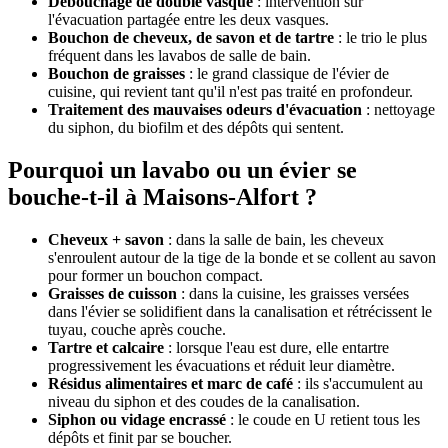
Débouchage de double vasque
: intervention sur
l'évacuation partagée entre les deux vasques.
Bouchon de cheveux, de savon et de tartre
: le trio le plus
fréquent dans les lavabos de salle de bain.
Bouchon de graisses
: le grand classique de l'évier de
cuisine, qui revient tant qu'il n'est pas traité en profondeur.
Traitement des mauvaises odeurs d'évacuation
: nettoyage
du siphon, du biofilm et des dépôts qui sentent.
Pourquoi un lavabo ou un évier se
bouche-t-il à Maisons-Alfort ?
Cheveux + savon
: dans la salle de bain, les cheveux
s'enroulent autour de la tige de la bonde et se collent au savon
pour former un bouchon compact.
Graisses de cuisson
: dans la cuisine, les graisses versées
dans l'évier se solidifient dans la canalisation et rétrécissent le
tuyau, couche après couche.
Tartre et calcaire
: lorsque l'eau est dure, elle entartre
progressivement les évacuations et réduit leur diamètre.
Résidus alimentaires et marc de café
: ils s'accumulent au
niveau du siphon et des coudes de la canalisation.
Siphon ou vidage encrassé
: le coude en U retient tous les
dépôts et finit par se boucher.