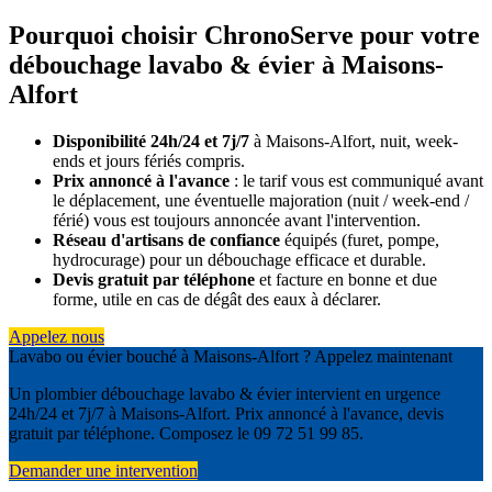
Pourquoi choisir ChronoServe pour votre
débouchage lavabo & évier à Maisons-
Alfort
Disponibilité 24h/24 et 7j/7
à Maisons-Alfort, nuit, week-
ends et jours fériés compris.
Prix annoncé à l'avance
: le tarif vous est communiqué avant
le déplacement, une éventuelle majoration (nuit / week-end /
férié) vous est toujours annoncée avant l'intervention.
Réseau d'artisans de confiance
équipés (furet, pompe,
hydrocurage) pour un débouchage efficace et durable.
Devis gratuit par téléphone
et facture en bonne et due
forme, utile en cas de dégât des eaux à déclarer.
Appelez nous
Lavabo ou évier bouché à Maisons-Alfort ? Appelez maintenant
Un plombier débouchage lavabo & évier intervient en urgence
24h/24 et 7j/7 à Maisons-Alfort. Prix annoncé à l'avance, devis
gratuit par téléphone. Composez le 09 72 51 99 85.
Demander une intervention