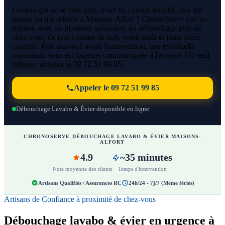
Lavabo qui ne se vide plus, évier de cuisine bouché, eau qui
stagne ou qui refoule à Maisons-Alfort ? ChronoServe met en
relation avec un plombier spécialiste du débouchage près de
chez vous, de jour comme de nuit, week-ends et jours fériés
compris. Prix annoncé avant l'intervention, une éventuelle
majoration vous est toujours communiquée à l'avance. Un seul
réflexe : appelez le 09 72 51 99 85.
Appeler le 09 72 51 99 85
Débouchage Lavabo & Évier disponible en ligne
CHRONOSERVE DÉBOUCHAGE LAVABO & ÉVIER MAISONS-
ALFORT
4.9
~35 minutes
Note moyenne des clients
Temps d'intervention
Artisans Qualifiés / Assurances RC
24h/24 - 7j/7 (Même fériés)
Artisans de Confiance à proximité de chez-vous
Débouchage lavabo & évier en urgence à