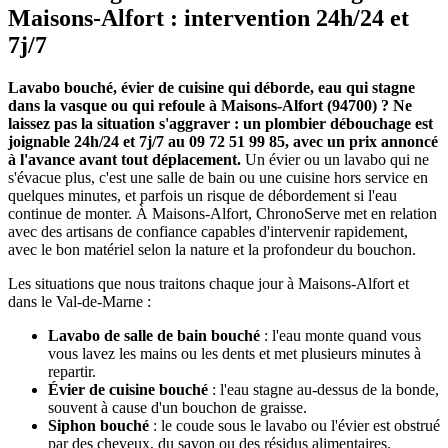
Maisons-Alfort : intervention 24h/24 et
7j/7
Lavabo bouché, évier de cuisine qui déborde, eau qui stagne
dans la vasque ou qui refoule à Maisons-Alfort (94700) ? Ne
laissez pas la situation s'aggraver : un plombier débouchage est
joignable 24h/24 et 7j/7 au 09 72 51 99 85, avec un prix annoncé
à l'avance avant tout déplacement.
Un évier ou un lavabo qui ne
s'évacue plus, c'est une salle de bain ou une cuisine hors service en
quelques minutes, et parfois un risque de débordement si l'eau
continue de monter. À Maisons-Alfort, ChronoServe met en relation
avec des artisans de confiance capables d'intervenir rapidement,
avec le bon matériel selon la nature et la profondeur du bouchon.
Les situations que nous traitons chaque jour à Maisons-Alfort et
dans le Val-de-Marne :
Lavabo de salle de bain bouché
: l'eau monte quand vous
vous lavez les mains ou les dents et met plusieurs minutes à
repartir.
Évier de cuisine bouché
: l'eau stagne au-dessus de la bonde,
souvent à cause d'un bouchon de graisse.
Siphon bouché
: le coude sous le lavabo ou l'évier est obstrué
par des cheveux, du savon ou des résidus alimentaires.