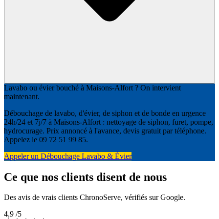
Lavabo ou évier bouché à Maisons-Alfort ? On intervient
maintenant.
Débouchage de lavabo, d'évier, de siphon et de bonde en urgence
24h/24 et 7j/7 à Maisons-Alfort : nettoyage de siphon, furet, pompe,
hydrocurage. Prix annoncé à l'avance, devis gratuit par téléphone.
Appelez le 09 72 51 99 85.
Appeler un Débouchage Lavabo & Évier
Ce que nos clients disent de nous
Des avis de vrais clients ChronoServe, vérifiés sur Google.
4,9
/5