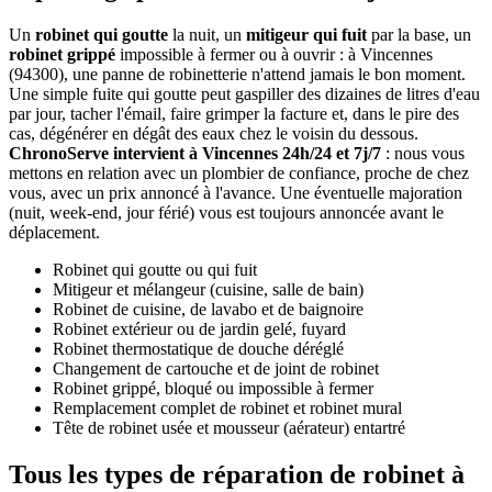
Un
robinet qui goutte
la nuit, un
mitigeur qui fuit
par la base, un
robinet grippé
impossible à fermer ou à ouvrir : à Vincennes
(94300), une panne de robinetterie n'attend jamais le bon moment.
Une simple fuite qui goutte peut gaspiller des dizaines de litres d'eau
par jour, tacher l'émail, faire grimper la facture et, dans le pire des
cas, dégénérer en dégât des eaux chez le voisin du dessous.
ChronoServe intervient à Vincennes 24h/24 et 7j/7
: nous vous
mettons en relation avec un plombier de confiance, proche de chez
vous, avec un prix annoncé à l'avance. Une éventuelle majoration
(nuit, week-end, jour férié) vous est toujours annoncée avant le
déplacement.
Robinet qui goutte ou qui fuit
Mitigeur et mélangeur (cuisine, salle de bain)
Robinet de cuisine, de lavabo et de baignoire
Robinet extérieur ou de jardin gelé, fuyard
Robinet thermostatique de douche déréglé
Changement de cartouche et de joint de robinet
Robinet grippé, bloqué ou impossible à fermer
Remplacement complet de robinet et robinet mural
Tête de robinet usée et mousseur (aérateur) entartré
Tous les types de réparation de robinet à