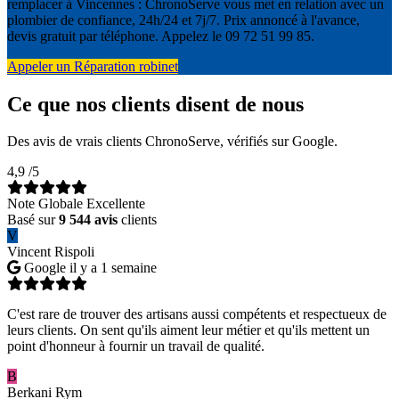
remplacer à Vincennes : ChronoServe vous met en relation avec un
plombier de confiance, 24h/24 et 7j/7. Prix annoncé à l'avance,
devis gratuit par téléphone. Appelez le 09 72 51 99 85.
Appeler un Réparation robinet
Ce que nos clients disent de nous
Des avis de vrais clients ChronoServe, vérifiés sur Google.
4,9
/5
Note Globale Excellente
Basé sur
9 544 avis
clients
V
Vincent Rispoli
Google
il y a 1 semaine
C'est rare de trouver des artisans aussi compétents et respectueux de
leurs clients. On sent qu'ils aiment leur métier et qu'ils mettent un
point d'honneur à fournir un travail de qualité.
B
Berkani Rym