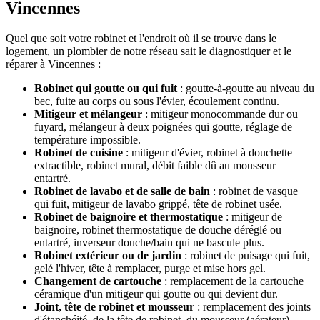
Vincennes
Quel que soit votre robinet et l'endroit où il se trouve dans le
logement, un plombier de notre réseau sait le diagnostiquer et le
réparer à Vincennes :
Robinet qui goutte ou qui fuit
: goutte-à-goutte au niveau du
bec, fuite au corps ou sous l'évier, écoulement continu.
Mitigeur et mélangeur
: mitigeur monocommande dur ou
fuyard, mélangeur à deux poignées qui goutte, réglage de
température impossible.
Robinet de cuisine
: mitigeur d'évier, robinet à douchette
extractible, robinet mural, débit faible dû au mousseur
entartré.
Robinet de lavabo et de salle de bain
: robinet de vasque
qui fuit, mitigeur de lavabo grippé, tête de robinet usée.
Robinet de baignoire et thermostatique
: mitigeur de
baignoire, robinet thermostatique de douche déréglé ou
entartré, inverseur douche/bain qui ne bascule plus.
Robinet extérieur ou de jardin
: robinet de puisage qui fuit,
gelé l'hiver, tête à remplacer, purge et mise hors gel.
Changement de cartouche
: remplacement de la cartouche
céramique d'un mitigeur qui goutte ou qui devient dur.
Joint, tête de robinet et mousseur
: remplacement des joints
d'étanchéité, de la tête de robinet, du mousseur (aérateur)