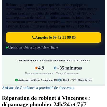
Robinet qui goutte, mitigeur qui fuit, robinet grippé ou
impossible à fermer à Vincennes ? ChronoServe vous met en
relation avec un plombier de confiance, 24h/24 et 7j/7, pour
toute réparation de robinet — fuite, cartouche, joint, tête,
mousseur ou remplacement complet — avec un prix annoncé à
l'avance. Devis gratuit par téléphone au 09 72 51 99 85.
Appeler le 09 72 51 99 85
Réparation robinet disponible en ligne
CHRONOSERVE RÉPARATION ROBINET VINCENNES
4.9
~35 minutes
Note moyenne des clients
Temps d'intervention
Artisans Qualifiés / Assurances RC
24h/24 - 7j/7 (Même fériés)
Artisans de Confiance à proximité de chez-vous
Réparation de robinet à Vincennes :
dépannage plombier 24h/24 et 7j/7