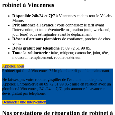
robinet à Vincennes
Disponible 24h/24 et 7j/7
à Vincennes et dans tout le Val-de-
Marne.
Prix annoncé à l'avance
: vous connaissez le tarif avant
l'intervention, et toute éventuelle majoration (nuit, week-end,
jour férié) vous est signalée avant le déplacement.
Réseau d'artisans plombiers
de confiance, proches de chez
vous.
Devis gratuit par téléphone
au 09 72 51 99 85.
Toute la robinetterie
: fuite, mitigeur, cartouche, joint, tête,
mousseur, remplacement, robinet extérieur.
Appelez nous
Robinet qui fuit à Vincennes ? Un plombier disponible maintenant
Ne laissez pas votre robinet gaspiller de l'eau une nuit de plus.
Appelez ChronoServe au 09 72 51 99 85 : mise en relation avec un
plombier à Vincennes, 24h/24 et 7j/7, prix annoncé à l'avance et
devis gratuit par téléphone.
Demander une intervention
Nos prestations de réparation de robinet à