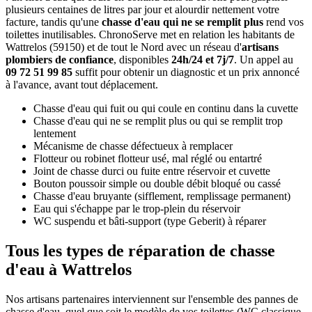
plusieurs centaines de litres par jour et alourdir nettement votre
facture, tandis qu'une
chasse d'eau qui ne se remplit plus
rend vos
toilettes inutilisables. ChronoServe met en relation les habitants de
Wattrelos (59150) et de tout le Nord avec un réseau d'
artisans
plombiers de confiance
, disponibles
24h/24 et 7j/7
. Un appel au
09 72 51 99 85
suffit pour obtenir un diagnostic et un prix annoncé
à l'avance, avant tout déplacement.
Chasse d'eau qui fuit ou qui coule en continu dans la cuvette
Chasse d'eau qui ne se remplit plus ou qui se remplit trop
lentement
Mécanisme de chasse défectueux à remplacer
Flotteur ou robinet flotteur usé, mal réglé ou entartré
Joint de chasse durci ou fuite entre réservoir et cuvette
Bouton poussoir simple ou double débit bloqué ou cassé
Chasse d'eau bruyante (sifflement, remplissage permanent)
Eau qui s'échappe par le trop-plein du réservoir
WC suspendu et bâti-support (type Geberit) à réparer
Tous les types de réparation de chasse
d'eau à Wattrelos
Nos artisans partenaires interviennent sur l'ensemble des pannes de
chasse d'eau, quel que soit le modèle de vos toilettes (WC classique