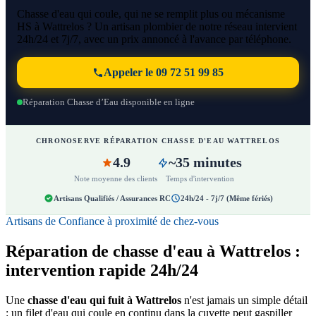
Chasse d'eau qui coule, qui ne se remplit plus ou mécanisme
HS à Wattrelos ? Un artisan plombier de notre réseau intervient
24h/24 et 7j/7, avec un prix annoncé à l'avance par téléphone.
Appeler le 09 72 51 99 85
Réparation Chasse d’Eau disponible en ligne
CHRONOSERVE RÉPARATION CHASSE D'EAU WATTRELOS
4.9
~35 minutes
Note moyenne des clients
Temps d'intervention
Artisans Qualifiés / Assurances RC
24h/24 - 7j/7 (Même fériés)
Artisans de Confiance à proximité de chez-vous
Réparation de chasse d'eau à Wattrelos :
intervention rapide 24h/24
Une
chasse d'eau qui fuit à Wattrelos
n'est jamais un simple détail
: un filet d'eau qui coule en continu dans la cuvette peut gaspiller