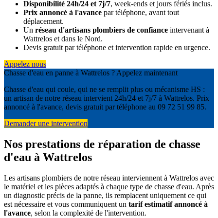
Disponibilité 24h/24 et 7j/7
, week-ends et jours fériés inclus.
Prix annoncé à l'avance
par téléphone, avant tout
déplacement.
Un
réseau d'artisans plombiers de confiance
intervenant à
Wattrelos et dans le Nord.
Devis gratuit par téléphone et intervention rapide en urgence.
Appelez nous
Chasse d'eau en panne à Wattrelos ? Appelez maintenant
Chasse d'eau qui coule, qui ne se remplit plus ou mécanisme HS :
un artisan de notre réseau intervient 24h/24 et 7j/7 à Wattrelos. Prix
annoncé à l'avance, devis gratuit par téléphone au 09 72 51 99 85.
Demander une intervention
Nos prestations de réparation de chasse
d'eau à Wattrelos
Les artisans plombiers de notre réseau interviennent à Wattrelos avec
le matériel et les pièces adaptés à chaque type de chasse d'eau. Après
un diagnostic précis de la panne, ils remplacent uniquement ce qui
est nécessaire et vous communiquent un
tarif estimatif annoncé à
l'avance
, selon la complexité de l'intervention.