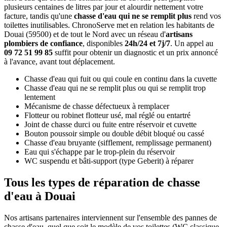
plusieurs centaines de litres par jour et alourdir nettement votre
facture, tandis qu'une
chasse d'eau qui ne se remplit plus
rend vos
toilettes inutilisables. ChronoServe met en relation les habitants de
Douai (59500) et de tout le Nord avec un réseau d'
artisans
plombiers de confiance
, disponibles
24h/24 et 7j/7
. Un appel au
09 72 51 99 85
suffit pour obtenir un diagnostic et un prix annoncé
à l'avance, avant tout déplacement.
Chasse d'eau qui fuit ou qui coule en continu dans la cuvette
Chasse d'eau qui ne se remplit plus ou qui se remplit trop
lentement
Mécanisme de chasse défectueux à remplacer
Flotteur ou robinet flotteur usé, mal réglé ou entartré
Joint de chasse durci ou fuite entre réservoir et cuvette
Bouton poussoir simple ou double débit bloqué ou cassé
Chasse d'eau bruyante (sifflement, remplissage permanent)
Eau qui s'échappe par le trop-plein du réservoir
WC suspendu et bâti-support (type Geberit) à réparer
Tous les types de réparation de chasse
d'eau à Douai
Nos artisans partenaires interviennent sur l'ensemble des pannes de
chasse d'eau, quel que soit le modèle de vos toilettes (WC classique