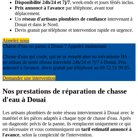
Disponibilité 24h/24 et 7j/7
, week-ends et jours fériés inclus.
Prix annoncé à l'avance
par téléphone, avant tout
déplacement.
Un
réseau d'artisans plombiers de confiance
intervenant à
Douai et dans le Nord.
Devis gratuit par téléphone et intervention rapide en urgence.
Appelez nous
Chasse d'eau en panne à Douai ? Appelez maintenant
Chasse d'eau qui coule, qui ne se remplit plus ou mécanisme HS :
un artisan de notre réseau intervient 24h/24 et 7j/7 à Douai. Prix
annoncé à l'avance, devis gratuit par téléphone au 09 72 51 99 85.
Demander une intervention
Nos prestations de réparation de chasse
d'eau à Douai
Les artisans plombiers de notre réseau interviennent à Douai avec le
matériel et les pièces adaptés à chaque type de chasse d'eau. Après
un diagnostic précis de la panne, ils remplacent uniquement ce qui
est nécessaire et vous communiquent un
tarif estimatif annoncé à
l'avance
, selon la complexité de l'intervention.