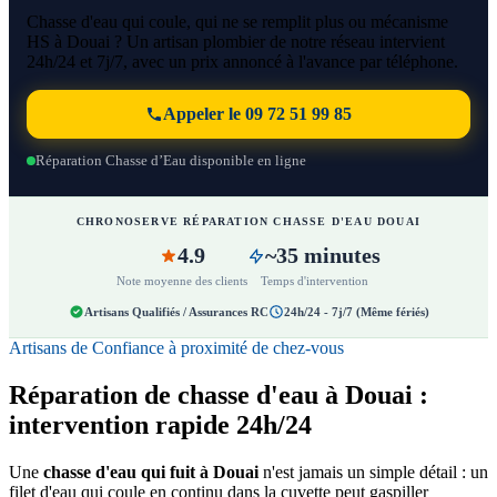
Chasse d'eau qui coule, qui ne se remplit plus ou mécanisme
HS à Douai ? Un artisan plombier de notre réseau intervient
24h/24 et 7j/7, avec un prix annoncé à l'avance par téléphone.
Appeler le 09 72 51 99 85
Réparation Chasse d’Eau disponible en ligne
CHRONOSERVE RÉPARATION CHASSE D'EAU DOUAI
4.9
~35 minutes
Note moyenne des clients
Temps d'intervention
Artisans Qualifiés / Assurances RC
24h/24 - 7j/7 (Même fériés)
Artisans de Confiance à proximité de chez-vous
Réparation de chasse d'eau à Douai :
intervention rapide 24h/24
Une
chasse d'eau qui fuit à Douai
n'est jamais un simple détail : un
filet d'eau qui coule en continu dans la cuvette peut gaspiller