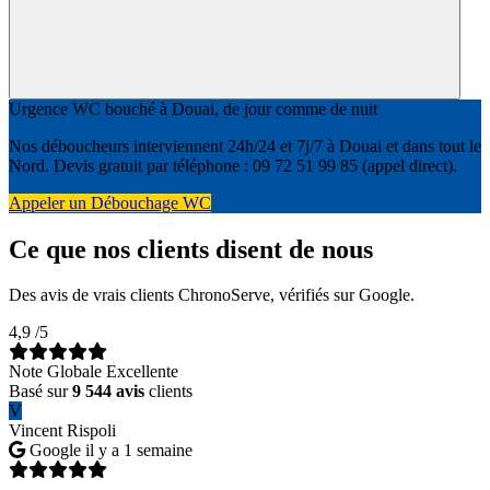
Urgence WC bouché à Douai, de jour comme de nuit
Nos déboucheurs interviennent 24h/24 et 7j/7 à Douai et dans tout le
Nord. Devis gratuit par téléphone : 09 72 51 99 85 (appel direct).
Appeler un Débouchage WC
Ce que nos clients disent de nous
Des avis de vrais clients ChronoServe, vérifiés sur Google.
4,9
/5
Note Globale Excellente
Basé sur
9 544 avis
clients
V
Vincent Rispoli
Google
il y a 1 semaine