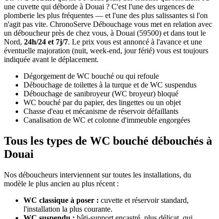
une cuvette qui déborde à Douai ? C'est l'une des urgences de
plomberie les plus fréquentes — et l'une des plus salissantes si l'on
n'agit pas vite. ChronoServe Débouchage vous met en relation avec
un déboucheur près de chez vous, à Douai (59500) et dans tout le
Nord,
24h/24 et 7j/7
. Le prix vous est annoncé à l'avance et une
éventuelle majoration (nuit, week-end, jour férié) vous est toujours
indiquée avant le déplacement.
Dégorgement de WC bouché ou qui refoule
Débouchage de toilettes à la turque et de WC suspendus
Débouchage de sanibroyeur (WC broyeur) bloqué
WC bouché par du papier, des lingettes ou un objet
Chasse d'eau et mécanisme de réservoir défaillants
Canalisation de WC et colonne d'immeuble engorgées
Tous les types de WC bouché débouchés à
Douai
Nos déboucheurs interviennent sur toutes les installations, du
modèle le plus ancien au plus récent :
WC classique à poser :
cuvette et réservoir standard,
l'installation la plus courante.
WC suspendu :
bâti-support encastré, plus délicat, qui