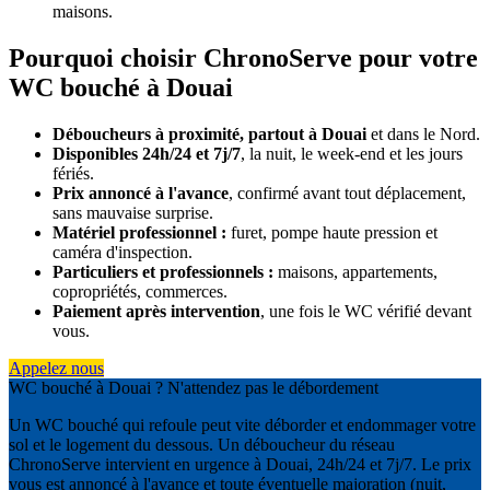
maisons.
Pourquoi choisir ChronoServe pour votre
WC bouché à Douai
Déboucheurs à proximité, partout à Douai
et dans le Nord.
Disponibles 24h/24 et 7j/7
, la nuit, le week-end et les jours
fériés.
Prix annoncé à l'avance
, confirmé avant tout déplacement,
sans mauvaise surprise.
Matériel professionnel :
furet, pompe haute pression et
caméra d'inspection.
Particuliers et professionnels :
maisons, appartements,
copropriétés, commerces.
Paiement après intervention
, une fois le WC vérifié devant
vous.
Appelez nous
WC bouché à Douai ? N'attendez pas le débordement
Un WC bouché qui refoule peut vite déborder et endommager votre
sol et le logement du dessous. Un déboucheur du réseau
ChronoServe intervient en urgence à Douai, 24h/24 et 7j/7. Le prix
vous est annoncé à l'avance et toute éventuelle majoration (nuit,