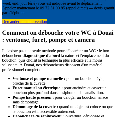
week-end, jour férié) vous est indiquée avant le déplacement.
Appelez maintenant le 09 72 51 99 85 (appel direct) — devis gratuit
par téléphone.
Demander une intervention
Comment on débouche votre WC à Douai
: ventouse, furet, pompe et caméra
Il n'existe pas une seule méthode pour déboucher un WC : le bon
déboucheur
diagnostique d'abord
la nature et l'emplacement du
bouchon, puis choisit la technique la plus efficace et la moins
salissante. À Douai, nos déboucheurs disposent d'un matériel
professionnel complet :
Ventouse et pompe manuelle :
pour un bouchon léger,
proche de la cuvette.
Furet manuel ou électrique :
pour atteindre et casser un
bouchon plus profond dans le siphon ou la canalisation.
Pompe haute pression :
pour déloger un bouchon tenace
sans démontage.
Démontage de la cuvette :
quand un objet est coincé ou que
le bouchon est inaccessible autrement.
Débouchage de sanibroyeur :
ouverture, déblocage et