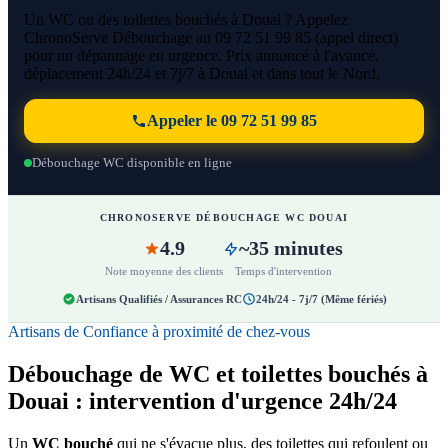
Un WC ou des toilettes bouchés à Douai ? Appelez
ChronoServe Débouchage au 09 72 51 99 85 (appel direct)
pour un dépannage en urgence. Prix annoncé à l'avance,
déplacement 24h/24 et 7j/7 à Douai et dans tout le Nord.
Appeler le 09 72 51 99 85
Débouchage WC disponible en ligne
CHRONOSERVE DÉBOUCHAGE WC DOUAI
4.9
~35 minutes
Note moyenne des clients
Temps d'intervention
Artisans Qualifiés / Assurances RC
24h/24 - 7j/7 (Même fériés)
Artisans de Confiance à proximité de chez-vous
Débouchage de WC et toilettes bouchés à
Douai : intervention d'urgence 24h/24
Un
WC bouché
qui ne s'évacue plus, des toilettes qui refoulent ou