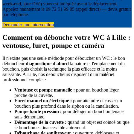
week-end, jour férié) vous est indiquée avant le déplacement.
Appelez maintenant le 09 72 51 99 85 (appel direct) — devis gratuit
par téléphone.
Demander une intervention
Comment on débouche votre WC à Lille :
ventouse, furet, pompe et caméra
Il n'existe pas une seule méthode pour déboucher un WC : le bon
déboucheur
diagnostique d'abord
la nature et l'emplacement du
bouchon, puis choisit la technique la plus efficace et la moins
salissante. À Lille, nos déboucheurs disposent d'un matériel
professionnel complet :
Ventouse et pompe manuelle :
pour un bouchon léger,
proche de la cuvette.
Furet manuel ou électrique :
pour atteindre et casser un
bouchon plus profond dans le siphon ou la canalisation.
Pompe haute pression :
pour déloger un bouchon tenace
sans démontage.
Démontage de la cuvette :
quand un objet est coincé ou que
le bouchon est inaccessible autrement.
Débouchage de sanibroyeur :
ouverture, déblocage et