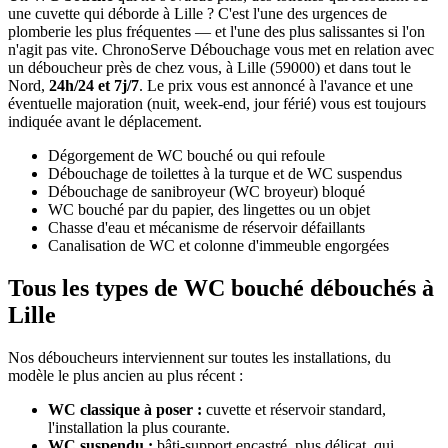
une cuvette qui déborde à Lille ? C'est l'une des urgences de
plomberie les plus fréquentes — et l'une des plus salissantes si l'on
n'agit pas vite. ChronoServe Débouchage vous met en relation avec
un déboucheur près de chez vous, à Lille (59000) et dans tout le
Nord,
24h/24 et 7j/7
. Le prix vous est annoncé à l'avance et une
éventuelle majoration (nuit, week-end, jour férié) vous est toujours
indiquée avant le déplacement.
Dégorgement de WC bouché ou qui refoule
Débouchage de toilettes à la turque et de WC suspendus
Débouchage de sanibroyeur (WC broyeur) bloqué
WC bouché par du papier, des lingettes ou un objet
Chasse d'eau et mécanisme de réservoir défaillants
Canalisation de WC et colonne d'immeuble engorgées
Tous les types de WC bouché débouchés à
Lille
Nos déboucheurs interviennent sur toutes les installations, du
modèle le plus ancien au plus récent :
WC classique à poser :
cuvette et réservoir standard,
l'installation la plus courante.
WC suspendu :
bâti-support encastré, plus délicat, qui