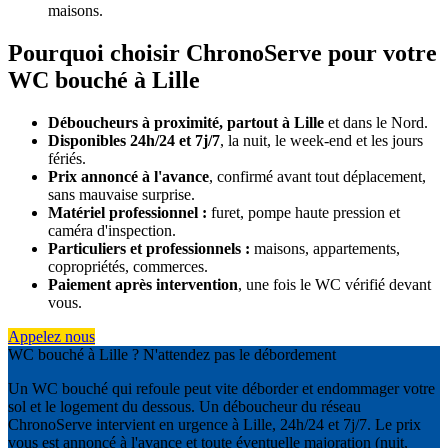
maisons.
Pourquoi choisir ChronoServe pour votre
WC bouché à Lille
Déboucheurs à proximité, partout à Lille
et dans le Nord.
Disponibles 24h/24 et 7j/7
, la nuit, le week-end et les jours
fériés.
Prix annoncé à l'avance
, confirmé avant tout déplacement,
sans mauvaise surprise.
Matériel professionnel :
furet, pompe haute pression et
caméra d'inspection.
Particuliers et professionnels :
maisons, appartements,
copropriétés, commerces.
Paiement après intervention
, une fois le WC vérifié devant
vous.
Appelez nous
WC bouché à Lille ? N'attendez pas le débordement
Un WC bouché qui refoule peut vite déborder et endommager votre
sol et le logement du dessous. Un déboucheur du réseau
ChronoServe intervient en urgence à Lille, 24h/24 et 7j/7. Le prix
vous est annoncé à l'avance et toute éventuelle majoration (nuit,