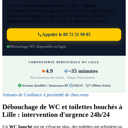
Un WC ou des toilettes bouchés à Lille ? Appelez
ChronoServe Débouchage au 09 72 51 99 85 (appel direct)
pour un dépannage en urgence. Prix annoncé à l'avance,
déplacement 24h/24 et 7j/7 à Lille et dans tout le Nord.
Appeler le 09 72 51 99 85
Débouchage WC disponible en ligne
CHRONOSERVE DÉBOUCHAGE WC LILLE
4.9
~35 minutes
Note moyenne des clients
Temps d'intervention
Artisans Qualifiés / Assurances RC
24h/24 - 7j/7 (Même fériés)
Artisans de Confiance à proximité de chez-vous
Débouchage de WC et toilettes bouchés à
Lille : intervention d'urgence 24h/24
Un
WC bouché
qui ne s'évacue plus, des toilettes qui refoulent ou