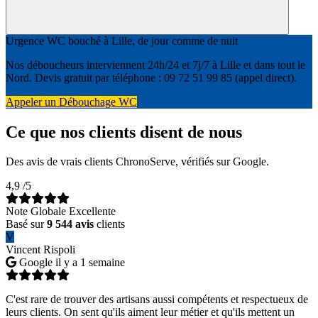
Urgence WC bouché à Lille, de jour comme de nuit
Nos déboucheurs interviennent 24h/24 et 7j/7 à Lille et dans tout le
Nord. Devis gratuit par téléphone : 09 72 51 99 85 (appel direct).
Appeler un Débouchage WC
Ce que nos clients disent de nous
Des avis de vrais clients ChronoServe, vérifiés sur Google.
4,9
/5
Note Globale Excellente
Basé sur
9 544 avis
clients
V
Vincent Rispoli
Google
il y a 1 semaine
C'est rare de trouver des artisans aussi compétents et respectueux de
leurs clients. On sent qu'ils aiment leur métier et qu'ils mettent un