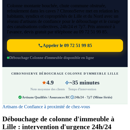
Colonne montante bouchée, chute commune obstruée,
refoulement dans les caves ? ChronoServe met en relation les
habitants, syndics et copropriétés de Lille et du Nord avec un
réseau d'artisans de confiance pour le débouchage et le curage
des canalisations collectives, 24h/24 et 7j/7. Prix annoncé à
l'avance, devis gratuit par téléphone au 09 72 51 99 85.
Appeler le 09 72 51 99 85
Débouchage Colonne d'immeuble disponible en ligne
CHRONOSERVE DÉBOUCHAGE COLONNE D'IMMEUBLE LILLE
4.9
~35 minutes
Note moyenne des clients
Temps d'intervention
Artisans Qualifiés / Assurances RC
24h/24 - 7j/7 (Même fériés)
Artisans de Confiance à proximité de chez-vous
Débouchage de colonne d'immeuble à
Lille : intervention d'urgence 24h/24