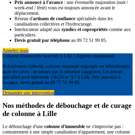
Prix annoncé à l'avance
: une éventuelle majoration (nuit /
week-end / férié) vous est toujours annoncée avant le
déplacement.
Réseau d'
artisans de confiance
spécialisés dans les
canalisations collectives et l'hydrocurage.
Interlocuteur adapté aux
syndics et copropriétés
comme aux
particuliers.
Devis gratuit par téléphone
au 09 72 51 99 85.
Appelez nous
Colonne d'immeuble bouchée à Lille ? Appelez maintenant
Refoulement collectif, colonne montante engorgée ou débordement
dans les caves : ne laissez pas la situation s'aggraver. Un artisan
spécialisé peut intervenir 24h/24 et 7j/7 à Lille. Prix annoncé à
l'avance, devis gratuit au 09 72 51 99 85.
Demander une intervention
Nos méthodes de débouchage et de curage
de colonne à Lille
Le débouchage d'une
colonne d'immeuble
ne s'improvise pas :
contrairement à une simple canalisation d'appartement, une colonne