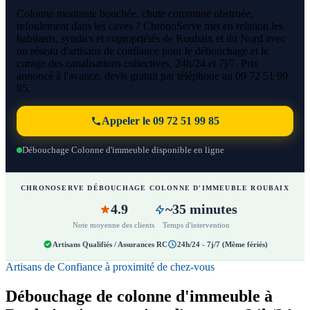
Colonne montante bouchée, chute commune obstruée,
refoulement dans les caves ? ChronoServe met en relation les
habitants, syndics et copropriétés de Roubaix et du Nord avec
un réseau d'artisans de confiance pour le débouchage et le
curage des canalisations collectives, 24h/24 et 7j/7. Prix
annoncé à l'avance, devis gratuit par téléphone au 09 72 51 99
85.
Appeler le 09 72 51 99 85
Débouchage Colonne d'immeuble disponible en ligne
CHRONOSERVE DÉBOUCHAGE COLONNE D'IMMEUBLE ROUBAIX
4.9
~35 minutes
Note moyenne des clients
Temps d'intervention
Artisans Qualifiés / Assurances RC
24h/24 - 7j/7 (Même fériés)
Artisans de Confiance à proximité de chez-vous
Débouchage de colonne d'immeuble à