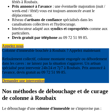
fériés à Roubaix.
Prix annoncé à l'avance
: une éventuelle majoration (nuit /
week-end / férié) vous est toujours annoncée avant le
déplacement.
Réseau d'
artisans de confiance
spécialisés dans les
canalisations collectives et l'hydrocurage.
Interlocuteur adapté aux
syndics et copropriétés
comme aux
particuliers.
Devis gratuit par téléphone
au 09 72 51 99 85.
Appelez nous
Colonne d'immeuble bouchée à Roubaix ? Appelez maintenant
Refoulement collectif, colonne montante engorgée ou débordement
dans les caves : ne laissez pas la situation s'aggraver. Un artisan
spécialisé peut intervenir 24h/24 et 7j/7 à Roubaix. Prix annoncé à
l'avance, devis gratuit au 09 72 51 99 85.
Demander une intervention
Nos méthodes de débouchage et de curage
de colonne à Roubaix
Le débouchage d'une
colonne d'immeuble
ne s'improvise pas :