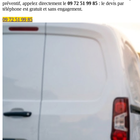
préventif, appelez directement le
09 72 51 99 85
: le devis par
téléphone est gratuit et sans engagement.
09 72 51 99 85