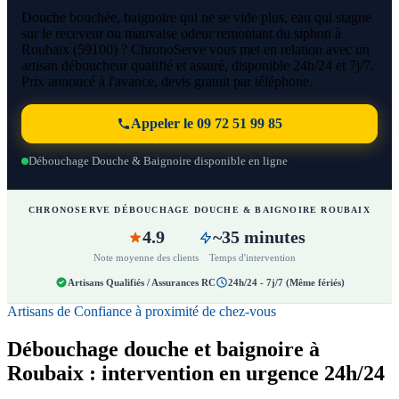
Douche bouchée, baignoire qui ne se vide plus, eau qui stagne
sur le receveur ou mauvaise odeur remontant du siphon à
Roubaix (59100) ? ChronoServe vous met en relation avec un
artisan déboucheur qualifié et assuré, disponible 24h/24 et 7j/7.
Prix annoncé à l'avance, devis gratuit par téléphone.
Appeler le 09 72 51 99 85
Débouchage Douche & Baignoire disponible en ligne
CHRONOSERVE DÉBOUCHAGE DOUCHE & BAIGNOIRE ROUBAIX
4.9
~35 minutes
Note moyenne des clients
Temps d'intervention
Artisans Qualifiés / Assurances RC
24h/24 - 7j/7 (Même fériés)
Artisans de Confiance à proximité de chez-vous
Débouchage douche et baignoire à
Roubaix : intervention en urgence 24h/24