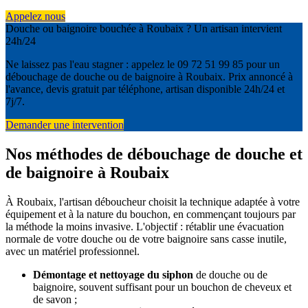
Appelez nous
Douche ou baignoire bouchée à Roubaix ? Un artisan intervient
24h/24
Ne laissez pas l'eau stagner : appelez le 09 72 51 99 85 pour un
débouchage de douche ou de baignoire à Roubaix. Prix annoncé à
l'avance, devis gratuit par téléphone, artisan disponible 24h/24 et
7j/7.
Demander une intervention
Nos méthodes de débouchage de douche et
de baignoire à Roubaix
À Roubaix, l'artisan déboucheur choisit la technique adaptée à votre
équipement et à la nature du bouchon, en commençant toujours par
la méthode la moins invasive. L'objectif : rétablir une évacuation
normale de votre douche ou de votre baignoire sans casse inutile,
avec un matériel professionnel.
Démontage et nettoyage du siphon
de douche ou de
baignoire, souvent suffisant pour un bouchon de cheveux et
de savon ;