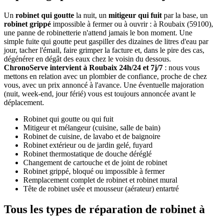
Un
robinet qui goutte
la nuit, un
mitigeur qui fuit
par la base, un
robinet grippé
impossible à fermer ou à ouvrir : à Roubaix (59100),
une panne de robinetterie n'attend jamais le bon moment. Une
simple fuite qui goutte peut gaspiller des dizaines de litres d'eau par
jour, tacher l'émail, faire grimper la facture et, dans le pire des cas,
dégénérer en dégât des eaux chez le voisin du dessous.
ChronoServe intervient à Roubaix 24h/24 et 7j/7
: nous vous
mettons en relation avec un plombier de confiance, proche de chez
vous, avec un prix annoncé à l'avance. Une éventuelle majoration
(nuit, week-end, jour férié) vous est toujours annoncée avant le
déplacement.
Robinet qui goutte ou qui fuit
Mitigeur et mélangeur (cuisine, salle de bain)
Robinet de cuisine, de lavabo et de baignoire
Robinet extérieur ou de jardin gelé, fuyard
Robinet thermostatique de douche déréglé
Changement de cartouche et de joint de robinet
Robinet grippé, bloqué ou impossible à fermer
Remplacement complet de robinet et robinet mural
Tête de robinet usée et mousseur (aérateur) entartré
Tous les types de réparation de robinet à