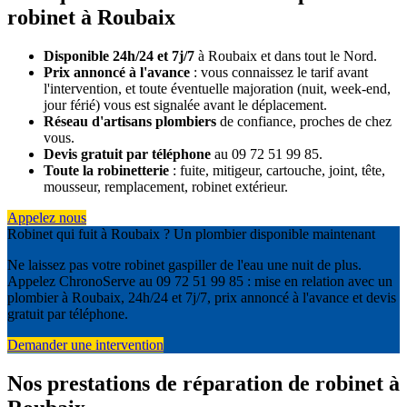
robinet à Roubaix
Disponible 24h/24 et 7j/7
à Roubaix et dans tout le Nord.
Prix annoncé à l'avance
: vous connaissez le tarif avant
l'intervention, et toute éventuelle majoration (nuit, week-end,
jour férié) vous est signalée avant le déplacement.
Réseau d'artisans plombiers
de confiance, proches de chez
vous.
Devis gratuit par téléphone
au 09 72 51 99 85.
Toute la robinetterie
: fuite, mitigeur, cartouche, joint, tête,
mousseur, remplacement, robinet extérieur.
Appelez nous
Robinet qui fuit à Roubaix ? Un plombier disponible maintenant
Ne laissez pas votre robinet gaspiller de l'eau une nuit de plus.
Appelez ChronoServe au 09 72 51 99 85 : mise en relation avec un
plombier à Roubaix, 24h/24 et 7j/7, prix annoncé à l'avance et devis
gratuit par téléphone.
Demander une intervention
Nos prestations de réparation de robinet à