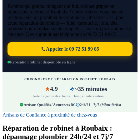
Robinet qui goutte, mitigeur qui fuit, robinet grippé ou
impossible à fermer à Roubaix ? ChronoServe vous met en
relation avec un plombier de confiance, 24h/24 et 7j/7, pour
toute réparation de robinet — fuite, cartouche, joint, tête,
mousseur ou remplacement complet — avec un prix annoncé à
l'avance. Devis gratuit par téléphone au 09 72 51 99 85.
Appeler le 09 72 51 99 85
Réparation robinet disponible en ligne
CHRONOSERVE RÉPARATION ROBINET ROUBAIX
4.9
~35 minutes
Note moyenne des clients
Temps d'intervention
Artisans Qualifiés / Assurances RC
24h/24 - 7j/7 (Même fériés)
Artisans de Confiance à proximité de chez-vous
Réparation de robinet à Roubaix :
dépannage plombier 24h/24 et 7j/7