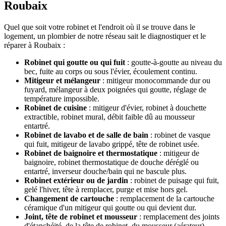
Roubaix
Quel que soit votre robinet et l'endroit où il se trouve dans le
logement, un plombier de notre réseau sait le diagnostiquer et le
réparer à Roubaix :
Robinet qui goutte ou qui fuit
: goutte-à-goutte au niveau du
bec, fuite au corps ou sous l'évier, écoulement continu.
Mitigeur et mélangeur
: mitigeur monocommande dur ou
fuyard, mélangeur à deux poignées qui goutte, réglage de
température impossible.
Robinet de cuisine
: mitigeur d'évier, robinet à douchette
extractible, robinet mural, débit faible dû au mousseur
entartré.
Robinet de lavabo et de salle de bain
: robinet de vasque
qui fuit, mitigeur de lavabo grippé, tête de robinet usée.
Robinet de baignoire et thermostatique
: mitigeur de
baignoire, robinet thermostatique de douche déréglé ou
entartré, inverseur douche/bain qui ne bascule plus.
Robinet extérieur ou de jardin
: robinet de puisage qui fuit,
gelé l'hiver, tête à remplacer, purge et mise hors gel.
Changement de cartouche
: remplacement de la cartouche
céramique d'un mitigeur qui goutte ou qui devient dur.
Joint, tête de robinet et mousseur
: remplacement des joints
d'étanchéité, de la tête de robinet, du mousseur (aérateur)