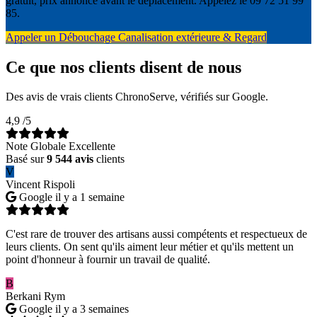
gratuit, prix annoncé avant le déplacement. Appelez le 09 72 51 99
85.
Appeler un Débouchage Canalisation extérieure & Regard
Ce que nos clients disent de nous
Des avis de vrais clients ChronoServe, vérifiés sur Google.
4,9
/5
Note Globale Excellente
Basé sur
9 544 avis
clients
V
Vincent Rispoli
Google
il y a 1 semaine
C'est rare de trouver des artisans aussi compétents et respectueux de
leurs clients. On sent qu'ils aiment leur métier et qu'ils mettent un
point d'honneur à fournir un travail de qualité.
B
Berkani Rym
Google
il y a 3 semaines