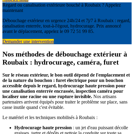
Regard ou canalisation extérieure bouché à Roubaix ? Appelez
maintenant
Débouchage extérieur en urgence 24h/24 et 7j/7 à Roubaix : regard,
canalisation enterrée, tout-à-l'égout, hydrocurage. Prix annoncé
avant le déplacement, appelez le 09 72 51 99 85.
Demander une intervention
Nos méthodes de débouchage extérieur à
Roubaix : hydrocurage, caméra, furet
Sur le réseau extérieur, le bon outil dépend de l'emplacement et
de la nature du bouchon : furet électrique pour un bouchon
accessible depuis le regard, hydrocurage haute pression pour
une canalisation enterrée encrassée, inspection caméra pour
localiser une racine ou une rupture invisible.
Nos artisans
partenaires arrivent équipés pour traiter le problème sur place, sans
casse inutile quand c'est évitable.
Le matériel et les techniques mobilisés à Roubaix :
Hydrocurage haute pression
: un jet d'eau puissant décolle
graisses, tartre et dépôts et nettoie la conduite sur toute sa