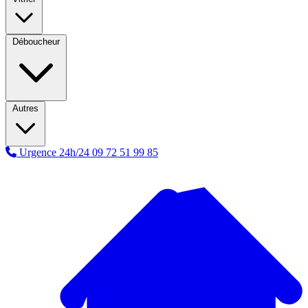
Déboucheur
Autres
Urgence 24h/24
09 72 51 99 85
A