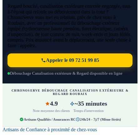
Regard bouché, canalisation extérieure enterrée engorgée, tout-
à-l'égout qui refoule ou débordement dans la cour ?
ChronoServe vous met en relation, près de chez vous à
Roubaix, avec un professionnel du débouchage extérieur
équipé (hydrocureuse haute pression, furet électrique, caméra
d'inspection), de jour comme de nuit, week-ends et jours fériés
compris. Prix annoncé avant le déplacement, une seule chose à
faire : appelez.
Appeler le 09 72 51 99 85
Débouchage Canalisation extérieure & Regard disponible en ligne
CHRONOSERVE DÉBOUCHAGE CANALISATION EXTÉRIEURE &
REGARD ROUBAIX
4.9
~35 minutes
Note moyenne des clients
Temps d'intervention
Artisans Qualifiés / Assurances RC
24h/24 - 7j/7 (Même fériés)
Artisans de Confiance à proximité de chez-vous