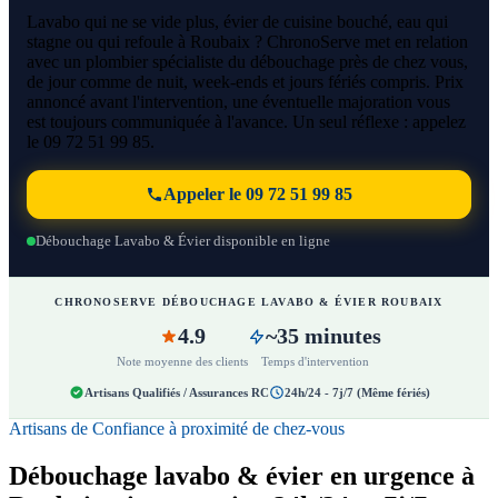
Lavabo qui ne se vide plus, évier de cuisine bouché, eau qui
stagne ou qui refoule à Roubaix ? ChronoServe met en relation
avec un plombier spécialiste du débouchage près de chez vous,
de jour comme de nuit, week-ends et jours fériés compris. Prix
annoncé avant l'intervention, une éventuelle majoration vous
est toujours communiquée à l'avance. Un seul réflexe : appelez
le 09 72 51 99 85.
Appeler le 09 72 51 99 85
Débouchage Lavabo & Évier disponible en ligne
CHRONOSERVE DÉBOUCHAGE LAVABO & ÉVIER ROUBAIX
4.9
~35 minutes
Note moyenne des clients
Temps d'intervention
Artisans Qualifiés / Assurances RC
24h/24 - 7j/7 (Même fériés)
Artisans de Confiance à proximité de chez-vous
Débouchage lavabo & évier en urgence à