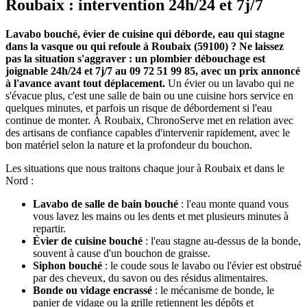
Roubaix : intervention 24h/24 et 7j/7
Lavabo bouché, évier de cuisine qui déborde, eau qui stagne
dans la vasque ou qui refoule à Roubaix (59100) ? Ne laissez
pas la situation s'aggraver : un plombier débouchage est
joignable 24h/24 et 7j/7 au 09 72 51 99 85, avec un prix annoncé
à l'avance avant tout déplacement.
Un évier ou un lavabo qui ne
s'évacue plus, c'est une salle de bain ou une cuisine hors service en
quelques minutes, et parfois un risque de débordement si l'eau
continue de monter. À Roubaix, ChronoServe met en relation avec
des artisans de confiance capables d'intervenir rapidement, avec le
bon matériel selon la nature et la profondeur du bouchon.
Les situations que nous traitons chaque jour à Roubaix et dans le
Nord :
Lavabo de salle de bain bouché
: l'eau monte quand vous
vous lavez les mains ou les dents et met plusieurs minutes à
repartir.
Évier de cuisine bouché
: l'eau stagne au-dessus de la bonde,
souvent à cause d'un bouchon de graisse.
Siphon bouché
: le coude sous le lavabo ou l'évier est obstrué
par des cheveux, du savon ou des résidus alimentaires.
Bonde ou vidage encrassé
: le mécanisme de bonde, le
panier de vidage ou la grille retiennent les dépôts et