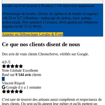
Lavabo ou évier bouché à Roubaix ? On intervient maintenant.
Débouchage de lavabo, d'évier, de siphon et de bonde en urgence
24h/24 et 7j/7 à Roubaix : nettoyage de siphon, furet, pompe,
hydrocurage. Prix annoncé à l'avance, devis gratuit par téléphone.
Appelez le 09 72 51 99 85.
Appeler un Débouchage Lavabo & Évier
Ce que nos clients disent de nous
Des avis de vrais clients ChronoServe, vérifiés sur Google.
4,9
/5
Note Globale Excellente
Basé sur
9 544 avis
clients
V
Vincent Rispoli
Google
il y a 1 semaine
C'est rare de trouver des artisans aussi compétents et respectueux de
leurs clients. On sent qu'ils aiment leur métier et qu'ils mettent un