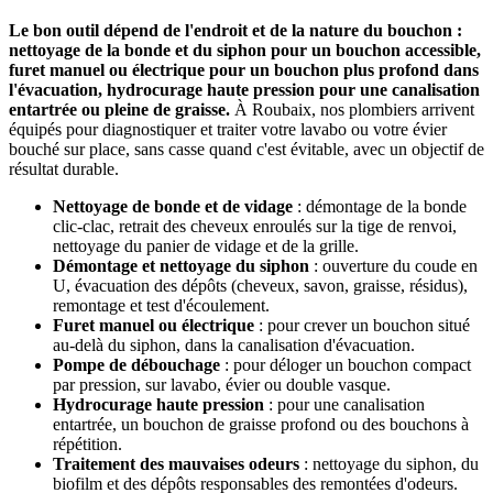
Le bon outil dépend de l'endroit et de la nature du bouchon :
nettoyage de la bonde et du siphon pour un bouchon accessible,
furet manuel ou électrique pour un bouchon plus profond dans
l'évacuation, hydrocurage haute pression pour une canalisation
entartrée ou pleine de graisse.
À Roubaix, nos plombiers arrivent
équipés pour diagnostiquer et traiter votre lavabo ou votre évier
bouché sur place, sans casse quand c'est évitable, avec un objectif de
résultat durable.
Nettoyage de bonde et de vidage
: démontage de la bonde
clic-clac, retrait des cheveux enroulés sur la tige de renvoi,
nettoyage du panier de vidage et de la grille.
Démontage et nettoyage du siphon
: ouverture du coude en
U, évacuation des dépôts (cheveux, savon, graisse, résidus),
remontage et test d'écoulement.
Furet manuel ou électrique
: pour crever un bouchon situé
au-delà du siphon, dans la canalisation d'évacuation.
Pompe de débouchage
: pour déloger un bouchon compact
par pression, sur lavabo, évier ou double vasque.
Hydrocurage haute pression
: pour une canalisation
entartrée, un bouchon de graisse profond ou des bouchons à
répétition.
Traitement des mauvaises odeurs
: nettoyage du siphon, du
biofilm et des dépôts responsables des remontées d'odeurs.