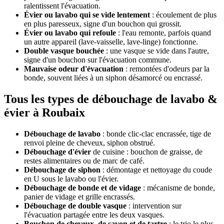
ralentissent l'évacuation.
Évier ou lavabo qui se vide lentement
: écoulement de plus
en plus paresseux, signe d'un bouchon qui grossit.
Évier ou lavabo qui refoule
: l'eau remonte, parfois quand
un autre appareil (lave-vaisselle, lave-linge) fonctionne.
Double vasque bouchée
: une vasque se vide dans l'autre,
signe d'un bouchon sur l'évacuation commune.
Mauvaise odeur d'évacuation
: remontées d'odeurs par la
bonde, souvent liées à un siphon désamorcé ou encrassé.
Tous les types de débouchage de lavabo &
évier à Roubaix
Débouchage de lavabo
: bonde clic-clac encrassée, tige de
renvoi pleine de cheveux, siphon obstrué.
Débouchage d'évier
de cuisine : bouchon de graisse, de
restes alimentaires ou de marc de café.
Débouchage de siphon
: démontage et nettoyage du coude
en U sous le lavabo ou l'évier.
Débouchage de bonde et de vidage
: mécanisme de bonde,
panier de vidage et grille encrassés.
Débouchage de double vasque
: intervention sur
l'évacuation partagée entre les deux vasques.
Bouchon de cheveux, de savon et de tartre
: le trio le plus