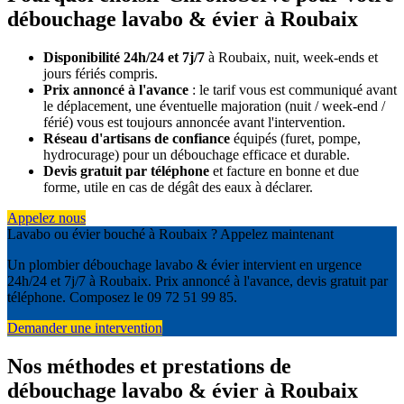
débouchage lavabo & évier à Roubaix
Disponibilité 24h/24 et 7j/7
à Roubaix, nuit, week-ends et
jours fériés compris.
Prix annoncé à l'avance
: le tarif vous est communiqué avant
le déplacement, une éventuelle majoration (nuit / week-end /
férié) vous est toujours annoncée avant l'intervention.
Réseau d'artisans de confiance
équipés (furet, pompe,
hydrocurage) pour un débouchage efficace et durable.
Devis gratuit par téléphone
et facture en bonne et due
forme, utile en cas de dégât des eaux à déclarer.
Appelez nous
Lavabo ou évier bouché à Roubaix ? Appelez maintenant
Un plombier débouchage lavabo & évier intervient en urgence
24h/24 et 7j/7 à Roubaix. Prix annoncé à l'avance, devis gratuit par
téléphone. Composez le 09 72 51 99 85.
Demander une intervention
Nos méthodes et prestations de
débouchage lavabo & évier à Roubaix