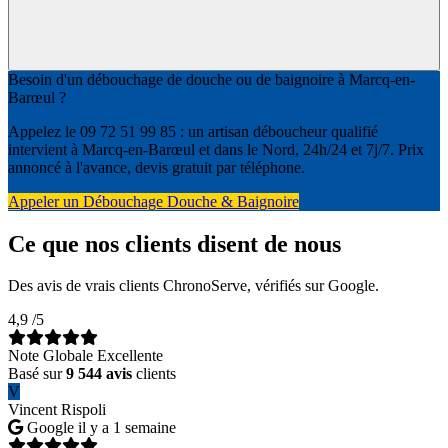
Besoin d'un débouchage de douche ou de baignoire à Marcq-en-
Barœul ?
Appelez le 09 72 51 99 85 : un artisan déboucheur qualifié
intervient à Marcq-en-Barœul et dans le Nord, 24h/24 et 7j/7. Prix
annoncé à l'avance, devis gratuit par téléphone.
Appeler un Débouchage Douche & Baignoire
Ce que nos clients disent de nous
Des avis de vrais clients ChronoServe, vérifiés sur Google.
4,9
/5
Note Globale Excellente
Basé sur
9 544 avis
clients
V
Vincent Rispoli
Google
il y a 1 semaine