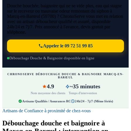
Douche bouchée, baignoire qui ne se vide plus, eau qui stagne
sur le receveur ou mauvaise odeur remontant du siphon à
Marcq-en-Barœul (59700) ? ChronoServe vous met en relation
avec un artisan déboucheur qualifié et assuré, disponible
24h/24 et 7j/7. Prix annoncé à l'avance, devis gratuit par
téléphone.
Appeler le 09 72 51 99 85
Débouchage Douche & Baignoire disponible en ligne
CHRONOSERVE DÉBOUCHAGE DOUCHE & BAIGNOIRE MARCQ-EN-
BARŒUL
4.9
~35 minutes
Note moyenne des clients
Temps d'intervention
Artisans Qualifiés / Assurances RC
24h/24 - 7j/7 (Même fériés)
Artisans de Confiance à proximité de chez-vous
Débouchage douche et baignoire à