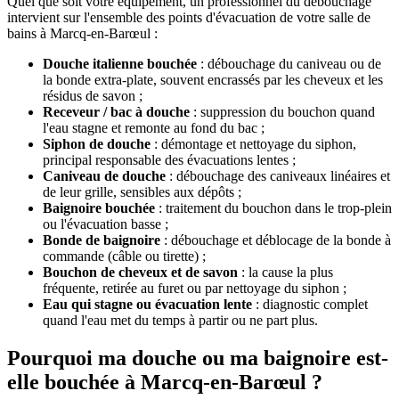
Quel que soit votre équipement, un professionnel du débouchage
intervient sur l'ensemble des points d'évacuation de votre salle de
bains à Marcq-en-Barœul :
Douche italienne bouchée
: débouchage du caniveau ou de
la bonde extra-plate, souvent encrassés par les cheveux et les
résidus de savon ;
Receveur / bac à douche
: suppression du bouchon quand
l'eau stagne et remonte au fond du bac ;
Siphon de douche
: démontage et nettoyage du siphon,
principal responsable des évacuations lentes ;
Caniveau de douche
: débouchage des caniveaux linéaires et
de leur grille, sensibles aux dépôts ;
Baignoire bouchée
: traitement du bouchon dans le trop-plein
ou l'évacuation basse ;
Bonde de baignoire
: débouchage et déblocage de la bonde à
commande (câble ou tirette) ;
Bouchon de cheveux et de savon
: la cause la plus
fréquente, retirée au furet ou par nettoyage du siphon ;
Eau qui stagne ou évacuation lente
: diagnostic complet
quand l'eau met du temps à partir ou ne part plus.
Pourquoi ma douche ou ma baignoire est-
elle bouchée à Marcq-en-Barœul ?