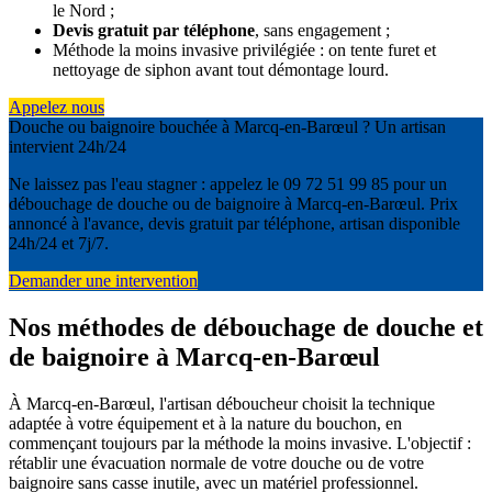
le Nord ;
Devis gratuit par téléphone
, sans engagement ;
Méthode la moins invasive privilégiée : on tente furet et
nettoyage de siphon avant tout démontage lourd.
Appelez nous
Douche ou baignoire bouchée à Marcq-en-Barœul ? Un artisan
intervient 24h/24
Ne laissez pas l'eau stagner : appelez le 09 72 51 99 85 pour un
débouchage de douche ou de baignoire à Marcq-en-Barœul. Prix
annoncé à l'avance, devis gratuit par téléphone, artisan disponible
24h/24 et 7j/7.
Demander une intervention
Nos méthodes de débouchage de douche et
de baignoire à Marcq-en-Barœul
À Marcq-en-Barœul, l'artisan déboucheur choisit la technique
adaptée à votre équipement et à la nature du bouchon, en
commençant toujours par la méthode la moins invasive. L'objectif :
rétablir une évacuation normale de votre douche ou de votre
baignoire sans casse inutile, avec un matériel professionnel.