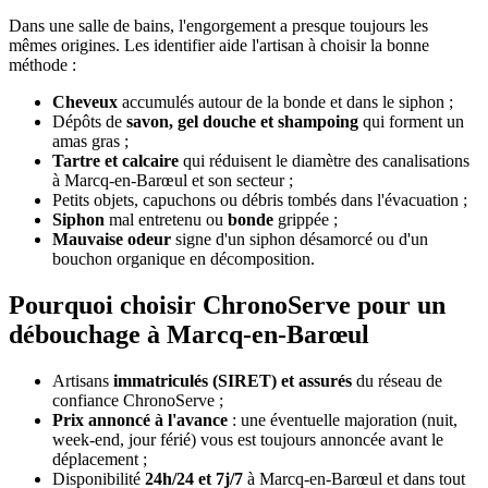
Dans une salle de bains, l'engorgement a presque toujours les
mêmes origines. Les identifier aide l'artisan à choisir la bonne
méthode :
Cheveux
accumulés autour de la bonde et dans le siphon ;
Dépôts de
savon, gel douche et shampoing
qui forment un
amas gras ;
Tartre et calcaire
qui réduisent le diamètre des canalisations
à Marcq-en-Barœul et son secteur ;
Petits objets, capuchons ou débris tombés dans l'évacuation ;
Siphon
mal entretenu ou
bonde
grippée ;
Mauvaise odeur
signe d'un siphon désamorcé ou d'un
bouchon organique en décomposition.
Pourquoi choisir ChronoServe pour un
débouchage à Marcq-en-Barœul
Artisans
immatriculés (SIRET) et assurés
du réseau de
confiance ChronoServe ;
Prix annoncé à l'avance
: une éventuelle majoration (nuit,
week-end, jour férié) vous est toujours annoncée avant le
déplacement ;
Disponibilité
24h/24 et 7j/7
à Marcq-en-Barœul et dans tout