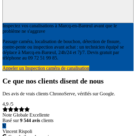
Inspectez vos canalisations à Marcq-en-Barœul avant que le
problème ne s'aggrave
Passage caméra, localisation de bouchon, détection de fissure,
contre-pente ou inspection avant achat : un technicien équipé se
déplace à Marcq-en-Barœul, 24h/24 et 7j/7. Devis gratuit par
téléphone au 09 72 51 99 85.
Appeler un Inspection caméra de canalisation
Ce que nos clients disent de nous
Des avis de vrais clients ChronoServe, vérifiés sur Google.
4,9
/5
Note Globale Excellente
Basé sur
9 544 avis
clients
V
Vincent Rispoli