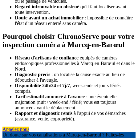
ou le passage de véhicules.
Regard introuvable ou obstrué
qu'il faut localiser avant
toute intervention.
Doute avant un achat immobilier
: impossible de connaître
l'état d'un réseau enterré sans caméra.
Pourquoi choisir ChronoServe pour votre
inspection caméra à Marcq-en-Barœul
Réseau d'artisans de confiance
équipés de caméras
endoscopiques professionnelles à Marcq-en-Barœul et dans le
Nord.
Diagnostic précis
: on localise la cause exacte au lieu de
déboucher à l'aveugle.
Disponibilité 24h/24 et 7j/7
, week-ends et jours fériés
compris.
Tarif estimatif annoncé à l'avance
: une éventuelle
majoration (nuit / week-end / férié) vous est toujours
annoncée avant le déplacement.
Rapport et diagnostic remis
à l'appui de vos démarches
(assurance, vente, copropriété).
Appelez nous
Un doute sur vos canalisations à Marcq-en-Barœul ? Faites-les