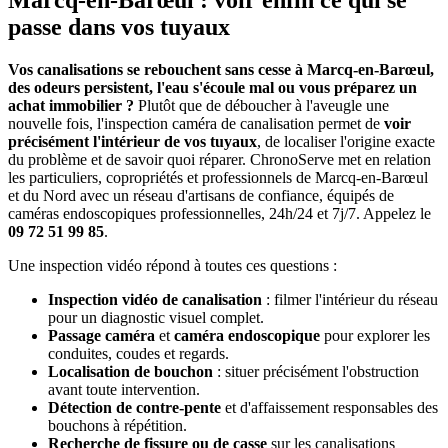
Marcq-en-Barœul : voir enfin ce qui se
passe dans vos tuyaux
Vos canalisations se rebouchent sans cesse à Marcq-en-Barœul,
des odeurs persistent, l'eau s'écoule mal ou vous préparez un
achat immobilier ?
Plutôt que de déboucher à l'aveugle une
nouvelle fois, l'inspection caméra de canalisation permet de
voir
précisément l'intérieur de vos tuyaux
, de localiser l'origine exacte
du problème et de savoir quoi réparer. ChronoServe met en relation
les particuliers, copropriétés et professionnels de Marcq-en-Barœul
et du Nord avec un réseau d'artisans de confiance, équipés de
caméras endoscopiques professionnelles, 24h/24 et 7j/7. Appelez le
09 72 51 99 85
.
Une inspection vidéo répond à toutes ces questions :
Inspection vidéo de canalisation
: filmer l'intérieur du réseau
pour un diagnostic visuel complet.
Passage caméra
et
caméra endoscopique
pour explorer les
conduites, coudes et regards.
Localisation de bouchon
: situer précisément l'obstruction
avant toute intervention.
Détection de contre-pente
et d'affaissement responsables des
bouchons à répétition.
Recherche de fissure ou de casse
sur les canalisations