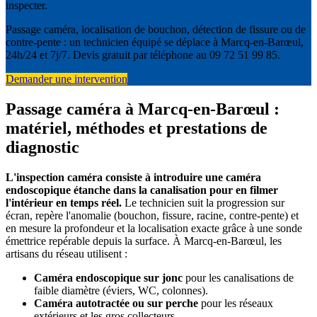
inspecter.
Passage caméra, localisation de bouchon, détection de fissure ou de
contre-pente : un technicien équipé se déplace à Marcq-en-Barœul,
24h/24 et 7j/7. Devis gratuit par téléphone au 09 72 51 99 85.
Demander une intervention
Passage caméra à Marcq-en-Barœul :
matériel, méthodes et prestations de
diagnostic
L'inspection caméra consiste à introduire une caméra
endoscopique étanche dans la canalisation pour en filmer
l'intérieur en temps réel.
Le technicien suit la progression sur
écran, repère l'anomalie (bouchon, fissure, racine, contre-pente) et
en mesure la profondeur et la localisation exacte grâce à une sonde
émettrice repérable depuis la surface. À Marcq-en-Barœul, les
artisans du réseau utilisent :
Caméra endoscopique sur jonc
pour les canalisations de
faible diamètre (éviers, WC, colonnes).
Caméra autotractée ou sur perche
pour les réseaux
extérieurs et les gros collecteurs.