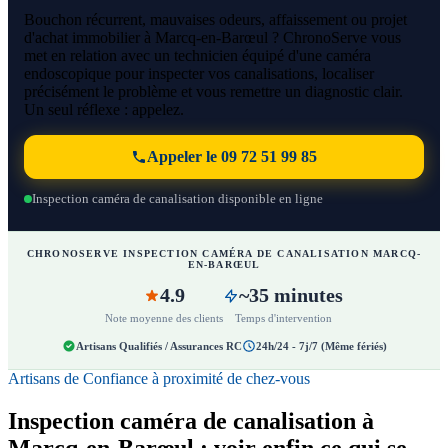
Bouchon récurrent, mauvaises odeurs, affaissement ou projet
d'achat immobilier à Marcq-en-Barœul ? ChronoServe vous
met en relation avec un technicien équipé d'une caméra
endoscopique pour inspecter vos canalisations, localiser
précisément le problème et vous remettre un diagnostic clair.
Un seul réflexe : appelez.
Appeler le 09 72 51 99 85
Inspection caméra de canalisation disponible en ligne
CHRONOSERVE INSPECTION CAMÉRA DE CANALISATION MARCQ-
EN-BARŒUL
4.9
~35 minutes
Note moyenne des clients
Temps d'intervention
Artisans Qualifiés / Assurances RC
24h/24 - 7j/7 (Même fériés)
Artisans de Confiance à proximité de chez-vous
Inspection caméra de canalisation à