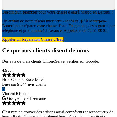
Besoin d'un plombier pour votre chasse d'eau à Marcq-en-Barœul ?
Un artisan de notre réseau intervient 24h/24 et 7j/7 à Marcq-en-
Barœul pour réparer votre chasse d'eau. Diagnostic, devis gratuit par
téléphone et prix annoncé à l'avance. Appelez le 09 72 51 99 85.
Appeler un Réparation Chasse d’Eau
Ce que nos clients disent de nous
Des avis de vrais clients ChronoServe, vérifiés sur Google.
4,9
/5
Note Globale Excellente
Basé sur
9 544 avis
clients
V
Vincent Rispoli
Google
il y a 1 semaine
C'est rare de trouver des artisans aussi compétents et respectueux de
leurs clients. On sent qu'ils aiment leur métier et qu'ils mettent un