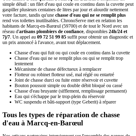
simple détail : un filet d'eau qui coule en continu dans la cuvette peut
gaspiller plusieurs centaines de litres par jour et alourdir nettement
votre facture, tandis qu'une
chasse d'eau qui ne se remplit plus
rend vos toilettes inutilisables. ChronoServe met en relation les
habitants de Marcq-en-Barœul (59700) et de tout le Nord avec un
réseau d'
artisans plombiers de confiance
, disponibles
24h/24 et
7j/7
. Un appel au
09 72 51 99 85
suffit pour obtenir un diagnostic et
un prix annoncé à l'avance, avant tout déplacement.
Chasse d'eau qui fuit ou qui coule en continu dans la cuvette
Chasse d'eau qui ne se remplit plus ou qui se remplit trop
lentement
Mécanisme de chasse défectueux à remplacer
Flotteur ou robinet flotteur usé, mal réglé ou entartré
Joint de chasse durci ou fuite entre réservoir et cuvette
Bouton poussoir simple ou double débit bloqué ou cassé
Chasse d'eau bruyante (sifflement, remplissage permanent)
Eau qui s'échappe par le trop-plein du réservoir
WC suspendu et bâti-support (type Geberit) à réparer
Tous les types de réparation de chasse
d'eau à Marcq-en-Barœul
Nos artisans partenaires interviennent sur l'ensemble des pannes de