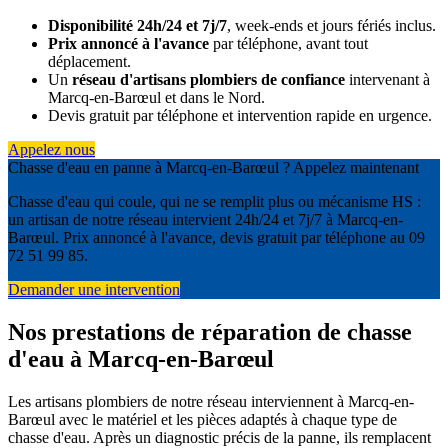
Disponibilité 24h/24 et 7j/7
, week-ends et jours fériés inclus.
Prix annoncé à l'avance
par téléphone, avant tout
déplacement.
Un
réseau d'artisans plombiers de confiance
intervenant à
Marcq-en-Barœul et dans le Nord.
Devis gratuit par téléphone et intervention rapide en urgence.
Appelez nous
Chasse d'eau en panne à Marcq-en-Barœul ? Appelez maintenant
Chasse d'eau qui coule, qui ne se remplit plus ou mécanisme HS :
un artisan de notre réseau intervient 24h/24 et 7j/7 à Marcq-en-
Barœul. Prix annoncé à l'avance, devis gratuit par téléphone au 09
72 51 99 85.
Demander une intervention
Nos prestations de réparation de chasse
d'eau à Marcq-en-Barœul
Les artisans plombiers de notre réseau interviennent à Marcq-en-
Barœul avec le matériel et les pièces adaptés à chaque type de
chasse d'eau. Après un diagnostic précis de la panne, ils remplacent