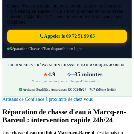
Chasse d'eau qui coule, qui ne se remplit plus ou mécanisme
HS à Marcq-en-Barœul ? Un artisan plombier de notre réseau
intervient 24h/24 et 7j/7, avec un prix annoncé à l'avance par
téléphone.
Appeler le 09 72 51 99 85
Réparation Chasse d’Eau disponible en ligne
CHRONOSERVE RÉPARATION CHASSE D'EAU MARCQ-EN-BARŒUL
4.9
~35 minutes
Note moyenne des clients
Temps d'intervention
Artisans Qualifiés / Assurances RC
24h/24 - 7j/7 (Même fériés)
Artisans de Confiance à proximité de chez-vous
Réparation de chasse d'eau à Marcq-en-
Barœul : intervention rapide 24h/24
Une
chasse d'eau qui fuit à Marcq-en-Barœul
n'est jamais un